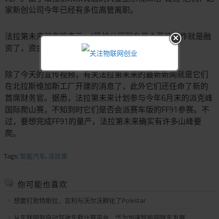
家新创公司今年已经有多位高管离职。
法拉第未来前高管表示：“恐怕公司现在最主要的工作就是融
资了，资金就是氧气，现在没有比它更重要的了。”
除了今天的宣传视频，有关法拉第未来的最新新闻就是它们
在北拉斯维加斯工厂开建的消息了，此外它们还任命了新的
首席财务官。据悉，法拉第未来计划参与今年6月末的派克峰
国际爬山赛，不知到时它们是否会派赛车版的FF91参赛。不
过，要想完成FF91的量产，法拉第未来确实有许多山峰要
爬。
Tags:
智能汽车
,
法拉第
你可能也喜欢
想要打败特斯拉，吉利与沃尔沃孵化了Polestar
从车联网到自动驾驶车载计算平台，华为加速智能网联车发展