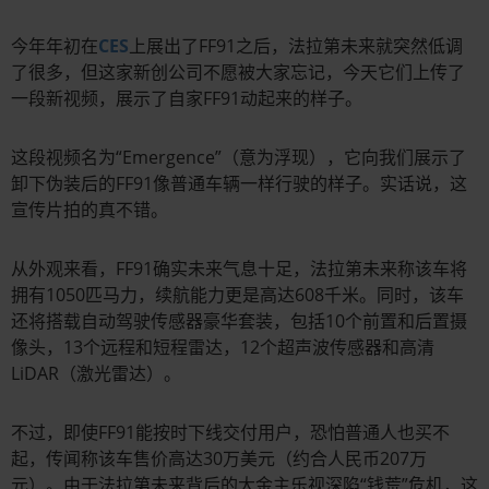
今年年初在
CES
上展出了FF91之后，法拉第未来就突然低调
了很多，但这家新创公司不愿被大家忘记，今天它们上传了
一段新视频，展示了自家FF91动起来的样子。
这段视频名为“Emergence”（意为浮现），它向我们展示了
卸下伪装后的FF91像普通车辆一样行驶的样子。实话说，这
宣传片拍的真不错。
从外观来看，FF91确实未来气息十足，法拉第未来称该车将
拥有1050匹马力，续航能力更是高达608千米。同时，该车
还将搭载自动驾驶传感器豪华套装，包括10个前置和后置摄
像头，13个远程和短程雷达，12个超声波传感器和高清
LiDAR（激光雷达）。
不过，即使FF91能按时下线交付用户，恐怕普通人也买不
起，传闻称该车售价高达30万美元（约合人民币207万
元）。由于法拉第未来背后的大金主乐视深陷“钱荒”危机，这