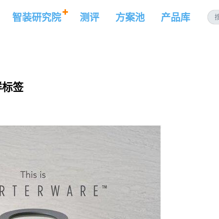
智装研究院
测评
方案池
产品库
鲜标签