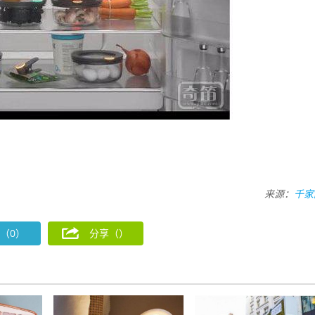
来源：
千家
（0）
分享（
）