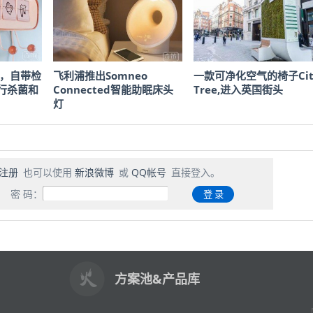
ff，自带检
飞利浦推出Somneo
一款可净化空气的椅子Cit
行杀菌和
Connected智能助眠床头
Tree,进入英国街头
灯
注册
也可以使用
新浪微博
或
QQ帐号
直接登入。
密 码：
方案池&产品库