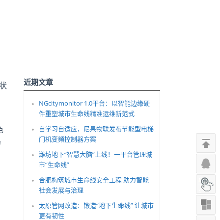
近期文章
状
NGcitymonitor 1.0平台：以智能边缘硬
件重塑城市生命线精准运维新范式
色
自学习自适应，尼果物联发布节能型电梯
门机变频控制器方案
扔
潍坊地下“智慧大脑”上线！一平台管理城
市“生命线”
合肥构筑城市生命线安全工程 助力智能
社会发展与治理
太原管网改造：锻造“地下生命线” 让城市
更有韧性