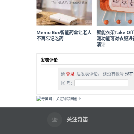
Memo Box智能药盒让老人
智能衣架Take O
不再忘记吃药
测功能可对衣服进
清洁
发表评论
请
登录
后发表评论。 还没有帐号
现在
帐 号：
关注奇笛