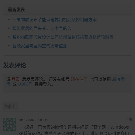
最新发表
尼果物联发布节能型电梯门机变频控制器方案
智能家居的后来者，老字号的入
智能物联网芯片设计公司杭州微纳核芯获近亿首轮融资
智能家居与室内空气质量监测
发表评论
请
登录
后发表评论。 还没有帐号
现在注册
也可以使用
新浪微
博
或
QQ帐号
直接登入。
1
1楼
2018-08-02 07:03:49
Hi~您好，已为您的微博创建相关问题【奇笛网 | Windows
XP系统这种老古董今天必须放弃？】，此问题会吸引更多用