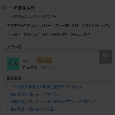
你可能也喜欢
世界最快无人机诞生 达到1/5音速
艾睿电子获奖的无人机项目 于香港及马来西亚的主要物流管理中心启动
无人机还可以做什么？像风筝一样放到空中进行风力发电
关于作者
金牌笛客
pom
作者微博：
@pom
最新发表
尼果物联发布节能型电梯门机变频控制器方案
智能家居的后来者，老字号的入
智能物联网芯片设计公司杭州微纳核芯获近亿首轮融资
智能家居与室内空气质量监测