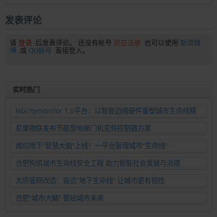
发表评论
请
登录
后发表评论。 还没有帐号
现在注册
也可以使用
新浪微
博
或
QQ帐号
直接登入。
实时热门
NGcitymonitor 1.0平台：以智能边缘硬件重塑城市生命线精
准运维新范式
尼果物联发布节能型电梯门机变频控制器方案
潍坊地下“智慧大脑”上线！一平台管理城市“生命线”
合肥构筑城市生命线安全工程 助力智能社会发展与治理
太原管网改造：锻造“地下生命线” 让城市更有韧性
合肥“城市大脑” 智绘城市未来