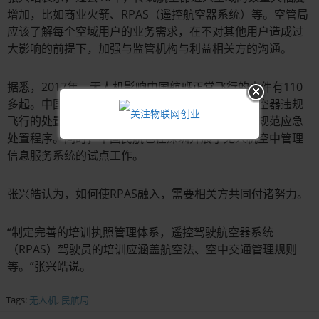
增加，比如商业火箭、RPAS（遥控航空器系统）等。空管局
应该了解每个空域用户的业务需求，在不对其他用户造成过
大影响的前提下，加强与监管机构与利益相关方的沟通。
据悉，2017年，无人机影响中国航班正常飞行的事件有110
多起。中国空中交通管理局制定了民用无人驾驶航空器违规
飞行的处置程序，提高管制单位的应急处置能力，规范应急
处置程序。同时，中国民航也在深圳开展了无人机空中管理
信息服务系统的试点工作。
张兴皓认为，如何使RPAS融入，需要相关方共同付诸努力。
“制定完善的培训执照管理体系，遥控驾驶航空器系统
（RPAS）驾驶员的培训应涵盖航空法、空中交通管理规则
等。”张兴皓说。
Tags:
无人机
,
民航局