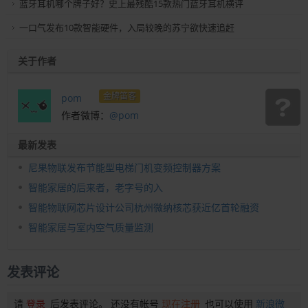
蓝牙耳机哪个牌子好？史上最残酷15款热门蓝牙耳机横评
一口气发布10款智能硬件，入局较晚的苏宁欲快速追赶
关于作者
金牌笛客
pom
作者微博：
@pom
最新发表
尼果物联发布节能型电梯门机变频控制器方案
智能家居的后来者，老字号的入
智能物联网芯片设计公司杭州微纳核芯获近亿首轮融资
智能家居与室内空气质量监测
发表评论
请
登录
后发表评论。 还没有帐号
现在注册
也可以使用
新浪微