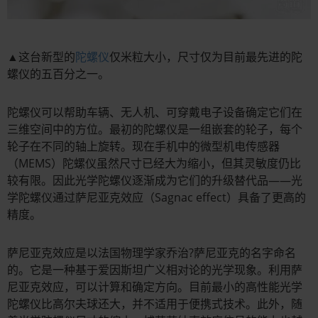
▲这台新型的
陀螺仪
仅米粒大小，尺寸仅为目前最先进的陀
螺仪的五百分之一。
陀螺仪可以帮助车辆、无人机、可穿戴电子设备确定它们在
三维空间中的方位。最初的陀螺仪是一组嵌套的轮子，每个
轮子在不同的轴上旋转。现在手机中的微型机电传感器
（MEMS）陀螺仪虽然尺寸已经大为缩小，但其灵敏度仍比
较有限。因此光学陀螺仪逐渐成为它们的升级替代品——光
学陀螺仪通过萨尼亚克效应（Sagnac effect）具备了更高的
精度。
萨尼亚克效应是以法国物理学家乔治?萨尼亚克的名字命名
的。它是一种基于爱因斯坦广义相对论的光学现象。利用萨
尼亚克效应，可以计算和确定方向。目前最小的高性能光学
陀螺仪比高尔夫球还大，并不适用于便携式技术。此外，随