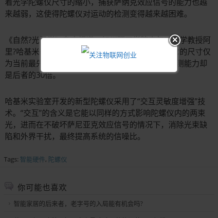
着光学陀螺仪尺寸的缩小，捕获萨纳克效应信号的能力也越
来越弱，这使得陀螺仪对运动的检测变得越来越困难。
《自然?光子学》杂志报道，加州理工学院电气工程学教授阿
里?哈基米等开发了一种新型的光学陀螺仪，虽然它的尺寸仅
为当前最先进陀螺仪的五百分之一，但它的相移检测能力却
是后者的30倍。
哈基米实验室开发的新型陀螺仪采用了“交互灵敏度增强”技
术。“交互”的含义是它能以同样的方式影响陀螺仪内的两束
光，进而在不破坏萨尼亚克效应信号的情况下，消除光束缺
陷和外界干扰，最终提高系统的信噪比。
Tags:
智能硬件
,
陀螺仪
你可能也喜欢
智能家居的后来者，老字号的入局能有机会吗?