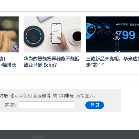
功！
华为的智能扬声器能不能匹
三款新品齐亮相，华米这
收小幅增长
敌亚马逊 Echo？
走“芯”了
注册
也可以使用
新浪微博
或
QQ帐号
直接登入。
密 码：