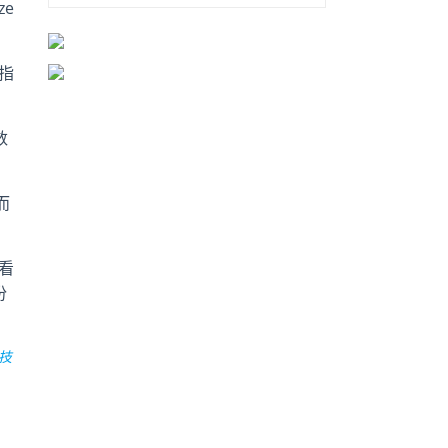
ze
指
数
而
看
份
技