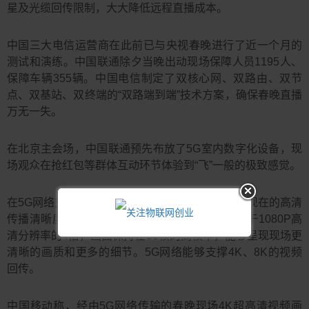
星及光缆回传限制，大大降低远程直播成本。
中国三大电信运营商在此前已与央视春晚进行了近一个月的
测试和演练。中国联通除夕当晚出动现场保障人员1195人、
保障车辆355辆。中国电信制定了双核心网、双路由、双节
点、双基站、双终端的“双路端到端”技术方案，确保春晚直播
万无一失。
在北京主会场，中国联通预先布放了5G室内数字化设备，现
场观众在抢红包等群体互动环节体验到“飞”一般的极致感觉。
在5G网络支撑下，春晚首次实现4K超高清直播。现在的高清
传播清晰度通常为1080P，真4K画质分辨率相当于1080P高
清分辨率的4倍，画面保持在50帧的高帧率，能够呈现现场更
清晰的画质和更多的细节。5G网络能够支撑4K、8K的视频
回传。
中国移动称，经由5G网络传输的春晚现场4K超高清视频画