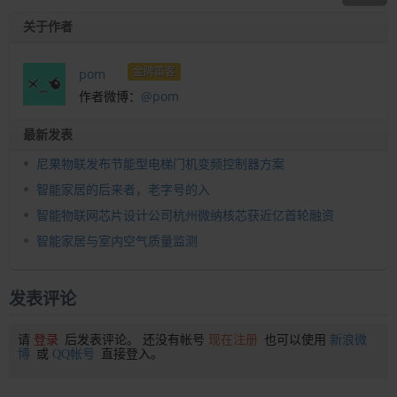
关于作者
金牌笛客
pom
作者微博：
@pom
最新发表
尼果物联发布节能型电梯门机变频控制器方案
智能家居的后来者，老字号的入
智能物联网芯片设计公司杭州微纳核芯获近亿首轮融资
智能家居与室内空气质量监测
发表评论
请
登录
后发表评论。 还没有帐号
现在注册
也可以使用
新浪微
博
或
QQ帐号
直接登入。