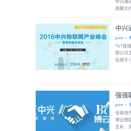
中兴通
规模大约
中兴
pom
“Io
限公司
坛将于1
强强
pom
全球领
博云物
互补、