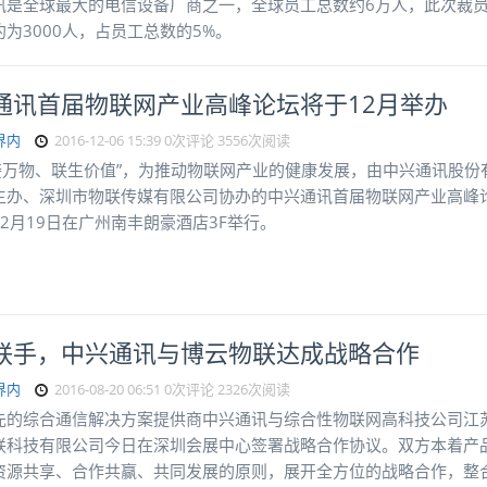
讯是全球最大的电信设备厂商之一，全球员工总数约6万人，此次裁
为3000人，占员工总数的5%。
通讯首届物联网产业高峰论坛将于12月举办
界内
2016-12-06 15:39
0次评论
3556次阅读
T连接万物、联生价值”，为推动物联网产业的健康发展，由中兴通讯股份
主办、深圳市物联传媒有限公司协办的中兴通讯首届物联网产业高峰
2月19日在广州南丰朗豪酒店3F举行。
联手，中兴通讯与博云物联达成战略合作
界内
2016-08-20 06:51
0次评论
2326次阅读
先的综合通信解决方案提供商中兴通讯与综合性物联网高科技公司江
联科技有限公司今日在深圳会展中心签署战略合作协议。双方本着产
资源共享、合作共赢、共同发展的原则，展开全方位的战略合作，整