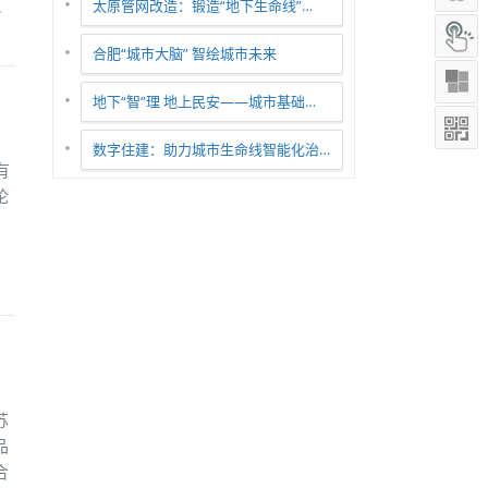
员
太原管网改造：锻造“地下生命线”…
合肥“城市大脑” 智绘城市未来
地下“智”理 地上民安——城市基础…
数字住建：助力城市生命线智能化治…
有
论
苏
品
合