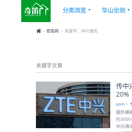
分类浏览
华山论剑
奇笛网
关键字：中兴通讯
关键字文章
传中
20%
pom
据外媒
约30
中兴通