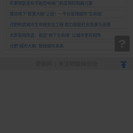
尼果物联发布节能型电梯门机变频控制器方案
潍坊地下“智慧大脑”上线！一平台管理城市“生命线”
合肥构筑城市生命线安全工程 助力智能社会发展与治理
太原管网改造：锻造“地下生命线” 让城市更有韧性
合肥“城市大脑” 智绘城市未来
奇笛网 | 关注物联网创业