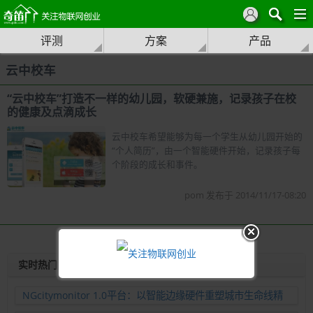
评测
方案
产品
云中校车
“云中校车”打造不一样的幼儿园，软硬兼施，记录孩子在校
的健康及点滴成长
云中校车希望能够为每一个学生从幼儿园开始的
“个人简历”，由一个智能硬件开始，记录孩子每
个阶段的成长和事件。
pom 发布于 2014/11/17-08:20
实时热门
NGcitymonitor 1.0平台：以智能边缘硬件重塑城市生命线精
准运维新范式