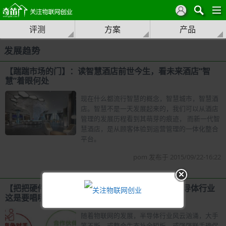
评测
方案
产品
发展趋势
【踹踹市场的门】：读智慧酒店前世今生，看未来酒店“智
慧”着眼何处
现在什么都流行智慧的概念，智慧城市，智慧酒
店。智慧不是一天发展起来的，我们可以从酒店
管理的发展历程看到其萌芽的痕迹， 而新一代智
慧酒店，是从顾客体验到运营管理的一体化整合
平台。
pom 发布于 2015/09/22-16:22
【把把硬件的脉】：对手变盟友，盟友变基友，半导体行业
这是要唱哪出戏？
随着物联网的发展，半导体行业风云汹涌，大手
笔不断，或整合生态补全短板，或强强联手确保