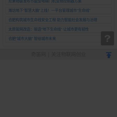
尼果物联发布节能型电梯门机变频控制器方案
潍坊地下“智慧大脑”上线！一平台管理城市“生命线”
合肥构筑城市生命线安全工程 助力智能社会发展与治理
太原管网改造：锻造“地下生命线” 让城市更有韧性
合肥“城市大脑” 智绘城市未来
奇笛网 | 关注物联网创业