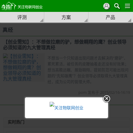
评测
方案
产品
真经
【创业需知】：不想做拉磨的驴，想做翱翔的鹰？创业领导
必须知道的九大管理真经
不想当一个只知道出现问题才去解决的“磨驴”、
累死累活，被任务的皮鞭抽着走还没有好效果；
想当高瞻远瞩、展翅翱翔，提前防范可能出现问
题的“先知雄鹰”？创业领导必须取得九大管理真
经，成为公司的管理大师。
pom 发布于 2015/02/16-16:19
实时热门