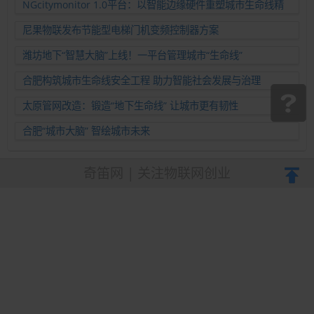
NGcitymonitor 1.0平台：以智能边缘硬件重塑城市生命线精
准运维新范式
尼果物联发布节能型电梯门机变频控制器方案
潍坊地下“智慧大脑”上线！一平台管理城市“生命线”
合肥构筑城市生命线安全工程 助力智能社会发展与治理
太原管网改造：锻造“地下生命线” 让城市更有韧性
合肥“城市大脑” 智绘城市未来
奇笛网 | 关注物联网创业