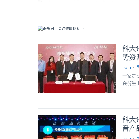
科大
势资
pom
一家是
会衍生
科大
音产
pom