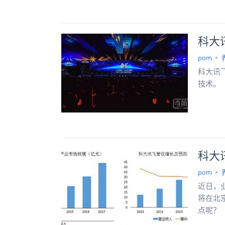
科大
pom
科大讯
技术。
科大
pom
近日，
将在北
点呢？