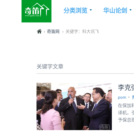
分类浏览
华山论剑
奇笛网
关键字：科大讯飞
关键字文章
李克
pom
在保加
译机，
予保总