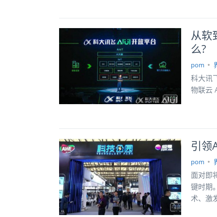
从软
么?
pom
科大讯飞
物联云 A
引领
pom
面对即
键时期
术、激