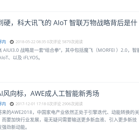
到硬，科大讯飞的 AIoT 智联万物战略背后是什
界内
2018-05-22 08:35
0次评论
5879次阅读
 AIUI3.0 战略是一套“组合拳”，其中包括魔飞（MORFEI ）2.0，智
IoT、以及 iFLYOS。
AI风向标，AWE成人工智能新秀场
界内
2017-12-01 17:18
0次评论
2906次阅读
将来的AWE2018，中国家电产业依然正处于引擎迭代、动能转换的
。而要加快行业发展，毫无疑问需要输送更多新血液、引入更多新技
发强劲新动能。