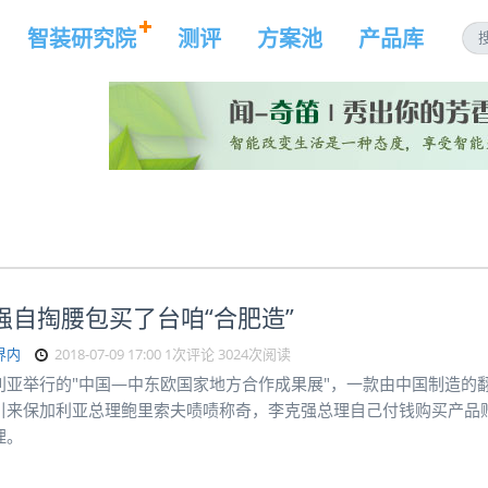
智装研究院
测评
方案池
产品库
强自掏腰包买了台咱“合肥造”
界内
2018-07-09 17:00
1次评论
3024次阅读
利亚举行的"中国—中东欧国家地方合作成果展"，一款由中国制造的
引来保加利亚总理鲍里索夫啧啧称奇，李克强总理自己付钱购买产品
理。