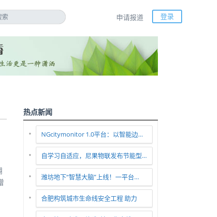
登录
申请报道
热点新闻
NGcitymonitor 1.0平台：以智能边…
自学习自适应，尼果物联发布节能型…
翻
潍坊地下“智慧大脑”上线！一平台…
赠
合肥构筑城市生命线安全工程 助力
智…