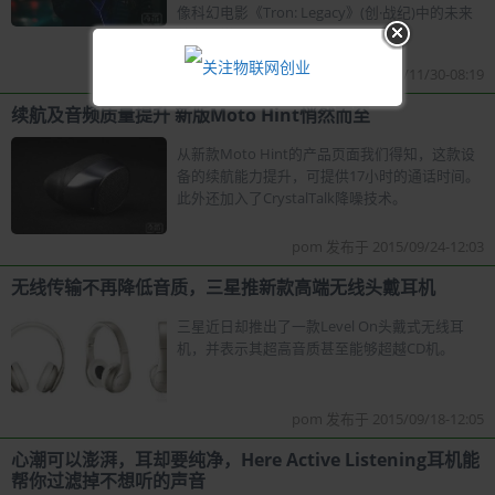
像科幻电影《Tron: Legacy》(创·战纪)中的未来
装备一样。
pom 发布于 2015/11/30-08:19
续航及音频质量提升 新版Moto Hint悄然而至
从新款Moto Hint的产品页面我们得知，这款设
备的续航能力提升，可提供17小时的通话时间。
此外还加入了CrystalTalk降噪技术。
pom 发布于 2015/09/24-12:03
无线传输不再降低音质，三星推新款高端无线头戴耳机
三星近日却推出了一款Level On头戴式无线耳
机，并表示其超高音质甚至能够超越CD机。
pom 发布于 2015/09/18-12:05
心潮可以澎湃，耳却要纯净，Here Active Listening耳机能
帮你过滤掉不想听的声音