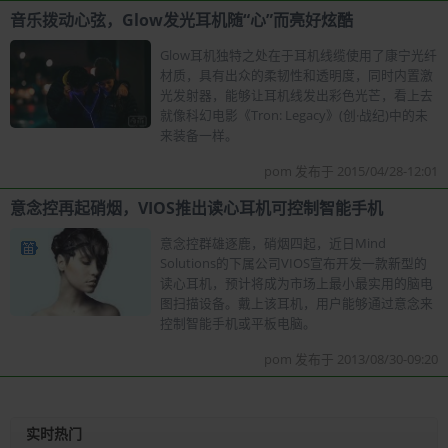
音乐拨动心弦，Glow发光耳机随“心”而亮好炫酷
Glow耳机独特之处在于耳机线缆使用了康宁光纤
材质，具有出众的柔韧性和透明度，同时内置激
光发射器，能够让耳机线发出彩色光芒，看上去
就像科幻电影《Tron: Legacy》(创·战纪)中的未
来装备一样。
pom 发布于 2015/04/28-12:01
意念控再起硝烟，VIOS推出读心耳机可控制智能手机
意念控群雄逐鹿，硝烟四起，近日Mind
Solutions的下属公司VIOS宣布开发一款新型的
读心耳机，预计将成为市场上最小最实用的脑电
图扫描设备。戴上该耳机，用户能够通过意念来
控制智能手机或平板电脑。
pom 发布于 2013/08/30-09:20
实时热门