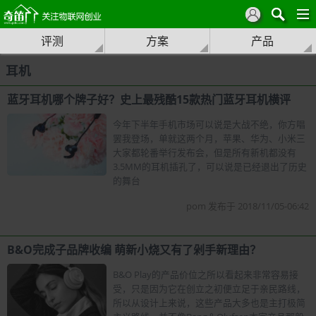
评测
方案
产品
耳机
蓝牙耳机哪个牌子好？史上最残酷15款热门蓝牙耳机横评
今年下半年手机市场可以说是大战不绝，你方唱
罢我登场，单就这两个月，苹果、华为、小米三
大家都轮番举行发布会，但是所有新机都没有
3.5MM的耳机插孔了，可以说是已经退出了历史
的舞台
pom 发布于 2018/11/05-06:42
B&O完成子品牌收编 萌新小烧又有了剁手新理由？
B&O Play的产品价位之所以看起来非常容易接
受，只是因为它在创立之初便立足于亲民路线，
所以从设计上来说，这些产品大多也是主打极简