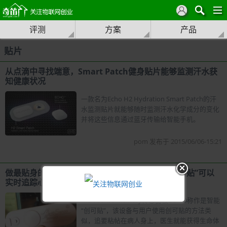
评测
方案
产品
贴片
从点滴中寻找端意，Smart Patch健身贴片能够监测汗水获
知健康状况
一款名为Echo H2 Hydration Smart Patch的汗
水监测贴片就能够随时监测汗水化学成分的变化
并将这些信息通过蓝牙传输给智能手机。
pom 发布于 2015/06/06-15:21
做最贴身的健康卫士，MultiSense Memory“创口贴”可以
实时追踪心率/体温/血氧
MultiSense Memory传感器被USAID称作是智能
“创可贴”，该设备与用户使用创可贴的方法类
似，追要粘帖在病人身上，医生就能获得生命体