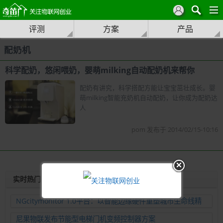
评测
方案
产品
配奶机
科学配奶，悠闲喂奶，婴萌milking自动配奶机来帮你
配奶有讲究，科学搭配方能让宝宝茁壮成长。婴
萌milking智能充奶机自动配奶，让你成为配奶达
人
pom 发布于 2014/02/15-10:16
实时热门
NGcitymonitor 1.0平台：以智能边缘硬件重塑城市生命线精
准运维新范式
尼果物联发布节能型电梯门机变频控制器方案