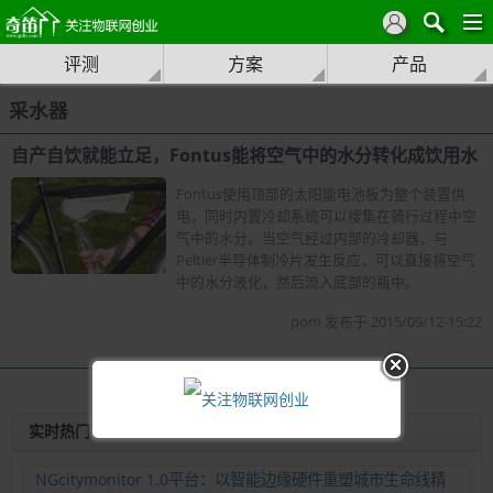
评测
方案
产品
采水器
自产自饮就能立足，Fontus能将空气中的水分转化成饮用水
Fontus使用顶部的太阳能电池板为整个装置供
电，同时内置冷却系统可以搜集在骑行过程中空
气中的水分。当空气经过内部的冷却器，与
Peltier半导体制冷片发生反应，可以直接将空气
中的水分液化，然后流入底部的瓶中。
pom 发布于 2015/09/12-15:22
实时热门
NGcitymonitor 1.0平台：以智能边缘硬件重塑城市生命线精