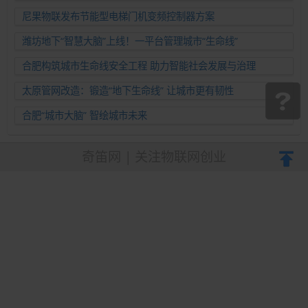
准运维新范式
尼果物联发布节能型电梯门机变频控制器方案
潍坊地下“智慧大脑”上线！一平台管理城市“生命线”
合肥构筑城市生命线安全工程 助力智能社会发展与治理
太原管网改造：锻造“地下生命线” 让城市更有韧性
合肥“城市大脑” 智绘城市未来
奇笛网 | 关注物联网创业