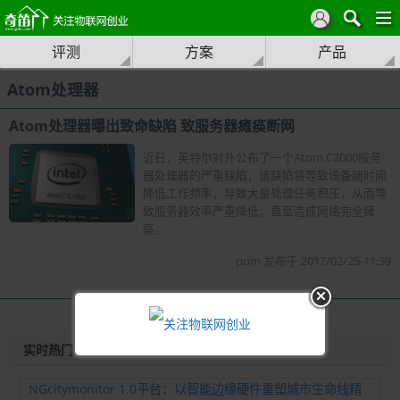
评测
方案
产品
Atom处理器
Atom处理器曝出致命缺陷 致服务器瘫痪断网
近日，英特尔对外公布了一个Atom C2000服务
器处理器的严重缺陷，该缺陷将导致设备随时间
降低工作频率，导致大量处理任务积压，从而导
致服务器效率严重降低，直至造成网络完全瘫
痪。
pom 发布于 2017/02/25-11:39
实时热门
NGcitymonitor 1.0平台：以智能边缘硬件重塑城市生命线精