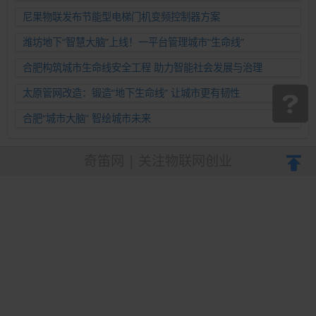
准运维新范式
尼果物联发布节能型电梯门机变频控制器方案
潍坊地下“智慧大脑”上线！一平台管理城市“生命线”
合肥构筑城市生命线安全工程 助力智能社会发展与治理
太原管网改造：锻造“地下生命线” 让城市更有韧性
合肥“城市大脑” 智绘城市未来
奇笛网 | 关注物联网创业