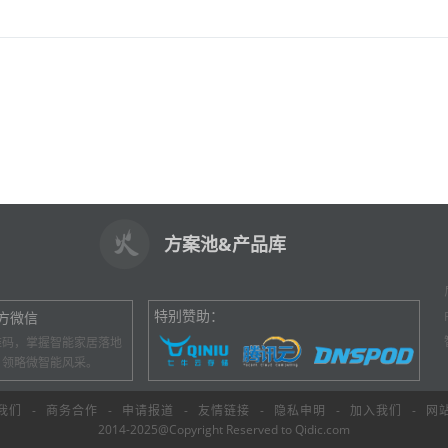
方案池&产品库
特别赞助：
方微信
维码，掌握智能家居落地
，领略微智能风采。
我们
-
商务合作
-
申请报道
-
友情链接
-
隐私申明
-
加入我们
-
网
2014-2025@Copyright Reserved to Qidic.com