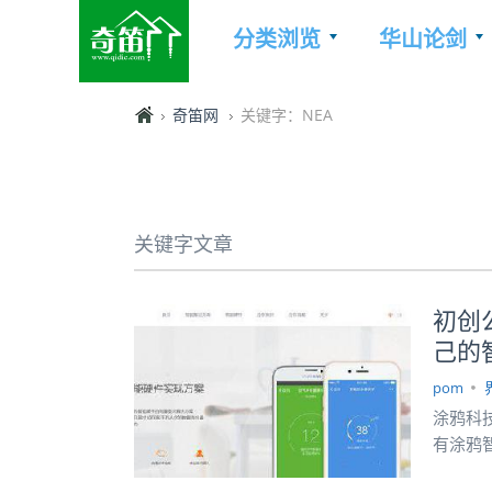
分类浏览
华山论剑
奇笛网
关键字：NEA
关键字文章
初创
己的
pom
涂鸦科
有涂鸦