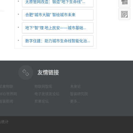
太原管网改造：锻造“地下生命线”…
合肥“城市大脑” 智绘城市未来
地下“智”理 地上民安——城市基础…
数字住建：助力城市生命线智能化治…
友情链接
尼果物联
物联网智库
未来论
RFID世界网
电子发烧友论坛
智装研究院
智装新闻
尼果论坛
更多...
站统计