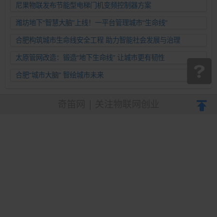
尼果物联发布节能型电梯门机变频控制器方案
潍坊地下“智慧大脑”上线！一平台管理城市“生命线”
合肥构筑城市生命线安全工程 助力智能社会发展与治理
太原管网改造：锻造“地下生命线” 让城市更有韧性
合肥“城市大脑” 智绘城市未来
奇笛网 | 关注物联网创业