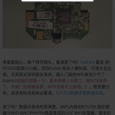
来看看核心，搞个特写镜头，看清楚了吗？
Ralink
(
雷凌 )的
RT5350就是小心脏。提到Ralink 很多人都知道，可谓大名远
扬，尤其是对深圳朋友来说，搞入门级的WiFi肯定少不了
Ralink (
弱弱的提醒一下，雷老师傍上大款了，被MTK收养
了。不爽？你想被收养，MTK也看不上你呀。
）。既然要分
析，读读资料还是有必要滴，
RT5350数据手册微盘阅读
。
读了吗？数据手册说的很清楚，MIPS内核的RT5330 是处理
器与WiFi MAC/PHY/PA高度集成的SOC WiFi处理器，基本的