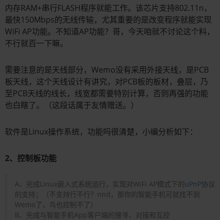
内存RAM+串行FLASH程序就能工作。该芯片支持802.11n，
最快150Mbps的无线传输，尤其重要的是改变程序就能实现
WiFi AP功能。不知道AP功能？哥，今天咱就不讨论这个料，
不行就百一下嘛。
需要注意的是天线部分，Wemo没有采用外接天线，是PCB
板天线，这个天线设计有讲究，对PCB板的板材，叠层，乃
至PCB天线的线长，线宽都需要特别计算，否则再强的功能
也白瞎了。（这段话属于友情赠送。）
软件是Linux操作系统，功能吗很清楚，小编分析如下：
2、控制板功能
A、完成Linux嵌入式系统运行，实现对WiFi AP模式下的
uPnP
协议
的支持；（不支持行不行？nnd，那你的智能手机可就找不到
Wemo了，鸟也控制不了）
B、完成与智能手机App客户端的搜寻、对接和互控