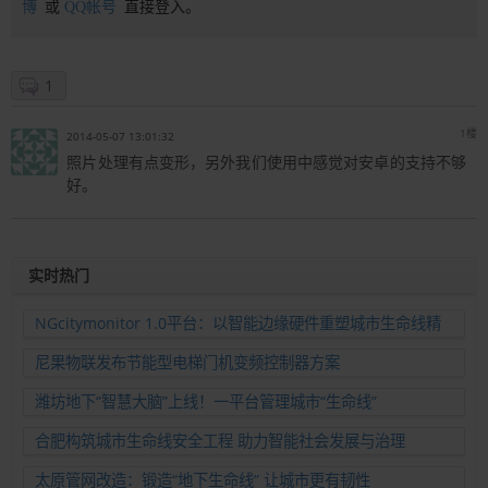
博
或
QQ帐号
直接登入。
1
1楼
2014-05-07 13:01:32
照片处理有点变形，另外我们使用中感觉对安卓的支持不够
好。
实时热门
NGcitymonitor 1.0平台：以智能边缘硬件重塑城市生命线精
准运维新范式
尼果物联发布节能型电梯门机变频控制器方案
潍坊地下“智慧大脑”上线！一平台管理城市“生命线”
合肥构筑城市生命线安全工程 助力智能社会发展与治理
太原管网改造：锻造“地下生命线” 让城市更有韧性