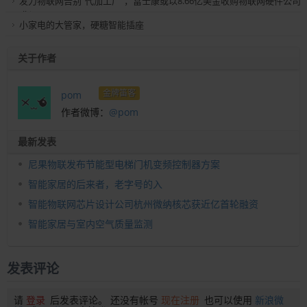
发力物联网告别“代加工厂”，富士康或以8.66亿美金收购物联网硬件公司
Belkin
小家电的大管家，硬糖智能插座
关于作者
金牌笛客
pom
作者微博：
@pom
最新发表
尼果物联发布节能型电梯门机变频控制器方案
智能家居的后来者，老字号的入
智能物联网芯片设计公司杭州微纳核芯获近亿首轮融资
智能家居与室内空气质量监测
发表评论
请
登录
后发表评论。 还没有帐号
现在注册
也可以使用
新浪微