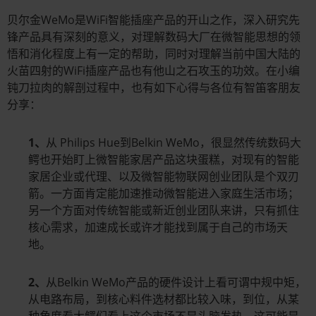
贝尔金WeMo是WiFi智能插座产品的开山之作，深入研究先
锋产品具有深刻的意义，对理解数码大厂在微智能思想的领
悟和消化程度上有一定的帮助，同时对理解当前中国大陆的
火苗四射的WiFi插座产品也有他山之石攻玉的功效。在小编
钝刀拉肉的解剖过程中，也有如下心得与各位有智笛客朋友
分享：
1、
从 Philips Hue到Belkin WeMo，很显然传统数码大
鳄也开始盯上微智能家居产品这块蛋糕，对现有的智能
家居企业或代理、以及微智能物联网创业团队是个双刃
箭。一方面肯定能加速推动微智能进入家庭生活市场；
另一个方面对传统智能或新近创业团队来讲，只有抓住
核心需求，加速成长或许才能找到属于自己的市场天
地。
2、
从Belkin WeMo产品的硬件设计上看可谓中规中矩，
从电路布局，到核心料件选材都比较入味，到位，从某