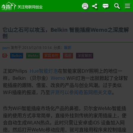
它山之石可以攻玉，Belkin 智能插座Wemo之深度解
剖
pom
发布于 2013/12/18-10:14 分类：
解剖
Belkin
WeMo
家庭自控
插座
深度解剖
正如Philips
Hue智能灯泡
在智能家居DIY照明上的地位一
样，Belkin （贝尔金）
Wemo
WiFi灯泡一出就掀起了全球智
能插座的跟随、借鉴、改良的产品与创业风潮。过于类似
WiFi插座的报道，乃至
评测可以参阅奇笛网相关文章
。
作为WiFi智能插座市场化产品的鼻祖，贝尔金WeMo智能插
座的使用方式非常简单，直接外挂到传统的家用插座上，便
会自动生成WLAN热点。此时只需让安卓或iOS 设备加入网
络，然后打开WeMo移动应用，就可直接用程序来控制插座