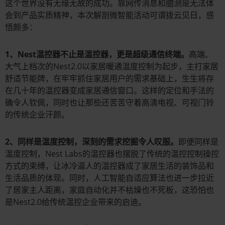
这个世界没有无缘无故的成功。靠网传消息和臆测是无法体
会到产品实质精神，本次解剖微智能活动可谓拨云见日，感
悟颇多：
1、Nest温控器不止是温控器，更是超级通信终端。
高端、
大气上档次的Nest2.0以家居暖通温度控制为起步，主打家居
舒适节能牌，在牢牢抓住家居用户的需求基础上，生生将存
在几十年的温控器变成家居通信窗口。这样的定位和手法的
确令人钦佩，同时也让那些还苦苦守着高清电视、可视门铃
的传统企业汗颜。
2、同样是温度控制，深刻的需求挖掘令人叹服。
即便同样是
温度控制，Nest Labs的温控器也摆脱了传统的温控控制操控
方式的束缚，让冰冷逼人的温控器成了家居生活的装饰品和
生活品质的体现。同时，人工智能自适应算法也进一步拉近
了居家主人距离，家庭自动化并不枯燥也不死板，这恐怕也
是Nest2.0给传统温控企业带来的启迪。