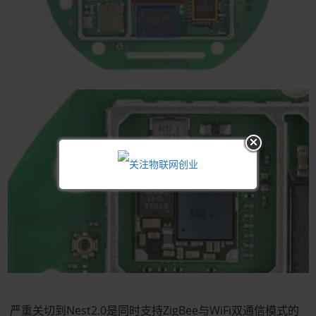
严重关切到Nest2.0是同时支持ZigBee与WiFi双通信模式的