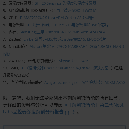
2、温湿度传感器：
SHT20 Sensirion的湿度和温度传感器
3、8通道模拟复用器/解复用器：
TI（德州仪器）LW051A
4、CPU：
TI AM3703CUS Sitara ARM Cortex A8 处理器
5、电源管理：
TI（德州仪器）TPS65921B电源管理和USB单芯片
6、内存：
Samsung(三星)K4X51163PK 512Mb Mobile SDRAM
7、ZigBee：
Ember公司EM357集成ZigBee/802.15.4的SOC芯片
8、Nand闪存：
Micron(美光)MT29F2G16ABBEAH4 2Gb 1.8V SLC NAND
闪存
9、2.4GHz ZigBee射频前端模块：
Skyworks SE2436L
10、WiFi：
TI（德州仪器）WL1270B 802.11 b/g/n WiFi解决方案
（TI已经
升级到WL128X）
11、光学手指导航模块：
Avago Technologies（安华高科技）ADBM-A350
限于篇幅，我们无法全部列出本期解剖微智能的所有细节，
更详细的资料与分析可以参阅
《【解剖微智能】第二代Nest
Labs温控器深度解剖分析报告.ppt》
。