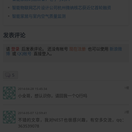
智能物联网芯片设计公司杭州微纳核芯获近亿首轮融资
智能家居与室内空气质量监测
发表评论
请
登录
后发表评论。 还没有帐号
现在注册
也可以使用
新浪微
博
或
QQ帐号
直接登入。
5
1楼
2014-04-28 15:45:34
小全哥，想认识你，请回我一个Q行吗
2楼
2014-05-07 12:59:41
不错的文章，我对NEST也很感兴趣，有空多交流，qq：
363539078