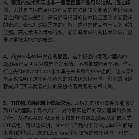
3、精湛的技术实现也非一般温控器产品可以比拟。
通过解
剖，尤其是与国内温控器产品的内脏比较就能清楚地说明两
者之间的层次差别，只有拥有精湛的技术技艺团队才能更好
的表达，表现对深度需求的理解。这也是作品与产品之间的
分别。高技术进入传统行业，必须避免单纯的技术升级，更
要注重技术能力的表达。
4、ZigBee与WiFi并存的秘密。
这个秘密的发现对国内的
ZigBee产品团队应该是个好事情，不孤单或能更坚持。作为
行业先锋的Nest Labs也纠集在WiFi和ZigBee之间，这从某种
角度也说明了这个两个阵营的对决还为见分晓。剩下的问题
就是如何实现两者的彼此妥协或者两者的零和共处。
5、TI在物联网终端上布局深远。
从解剖的核心器件就能感受
到TI作为国际半导体大厂，对物联网应用的深刻理解和身体
力行。从核心ARM A8高速多核处理器到ZigBee,WiFi嵌入式
IOT模组，可以这样讲，Nest2.0产品的半导体成本80%都是
来自TI的供应。这是Level one企业该冒的市场风险，也是其