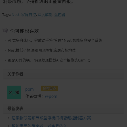
洞察市场，坚持推进的正能量回报。
Tags:
Nest
,
家庭自控
,
深度解剖
,
温控器
你可能也喜欢
AI 竞争白热化，谷歌助手将“管理” Nest 智能家庭安全系统
Nest推低价恒温器 巩固智能家居市场地位
都是AI惹的祸，Nest发现搭载AI安全摄像头Cam IQ
关于作者
金牌笛客
pom
作者微博：
@pom
最新发表
尼果物联发布节能型电梯门机变频控制器方案
智能家居的后来者，老字号的入