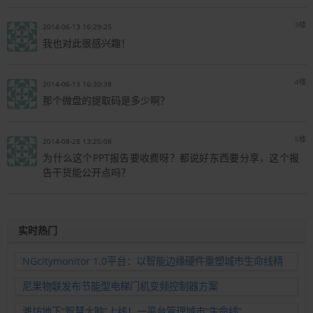
3楼
2014-06-13 16:29:25
我也对此很感兴趣！
4楼
2014-06-13 16:30:38
那个微盘的提取码是多少啊？
5楼
2014-08-28 13:25:08
为什么这个PPT报告要收费呀？都说好东西要分享，这个报
告干货能公开点吗？
实时热门
NGcitymonitor 1.0平台：以智能边缘硬件重塑城市生命线精
准运维新范式
尼果物联发布节能型电梯门机变频控制器方案
潍坊地下“智慧大脑”上线！一平台管理城市“生命线”