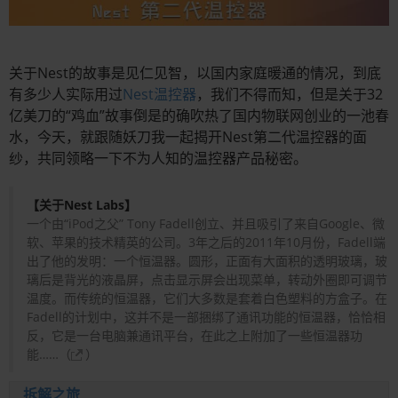
关于Nest的故事是见仁见智，以国内家庭暖通的情况，到底
有多少人实际用过
Nest温控器
，我们不得而知，但是关于32
亿美刀的“鸡血”故事倒是的确吹热了国内物联网创业的一池春
水，今天，就跟随妖刀我一起揭开Nest第二代温控器的面
纱，共同领略一下不为人知的温控器产品秘密。
【关于Nest Labs】
一个由“iPod之父” Tony Fadell创立、并且吸引了来自Google、微
软、苹果的技术精英的公司。3年之后的2011年10月份，Fadell端
出了他的发明：一个恒温器。圆形，正面有大面积的透明玻璃，玻
璃后是背光的液晶屏，点击显示屏会出现菜单，转动外圈即可调节
温度。而传统的恒温器，它们大多数是套着白色塑料的方盒子。在
Fadell的计划中，这并不是一部捆绑了通讯功能的恒温器，恰恰相
反，它是一台电脑兼通讯平台，在此之上附加了一些恒温器功
能……（
）
拆解之旅