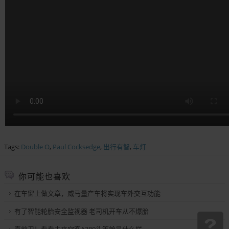
Tags:
Double O
,
Paul Cocksedge
,
出行有智
,
车灯
你可能也喜欢
在车窗上做文章，威马量产车将实现车外交互功能
有了智能轮胎安全监视器 老司机开车从不爆胎
真前卫！看看未来空客A380头等舱是什么样