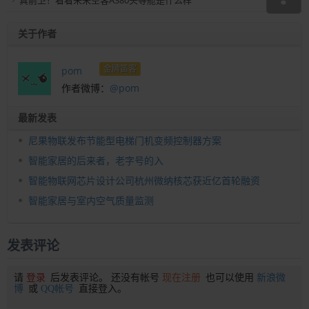
关于作者
金牌笛客
pom
作者微博：
@pom
最新发表
尼果物联发布节能型电梯门机变频控制器方案
智能家居的后来者，老字号的入
智能物联网芯片设计公司杭州微纳核芯获近亿首轮融资
智能家居与室内空气质量监测
发表评论
请
登录
后发表评论。 还没有帐号
现在注册
也可以使用
新浪微
博
或
QQ帐号
直接登入。