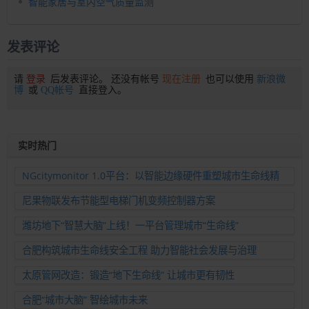
智能家居与室内空气质量监测
发表评论
请
登录
后发表评论。 还没有帐号
现在注册
也可以使用
新浪微
博
或
QQ帐号
直接登入。
实时热门
NGcitymonitor 1.0平台：以智能边缘硬件重塑城市生命线精
准运维新范式
尼果物联发布节能型电梯门机变频控制器方案
潍坊地下“智慧大脑”上线！一平台管理城市“生命线”
合肥构筑城市生命线安全工程 助力智能社会发展与治理
太原管网改造：锻造“地下生命线” 让城市更有韧性
合肥“城市大脑” 智绘城市未来