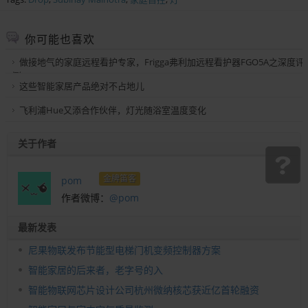
你可能也喜欢
做接地气的家庭远程看护专家，Frigga弗利加远程看护器FGO5A之深度评
测
这些智能家居产品绝对不占地儿
飞利浦Hue又添合作伙伴，灯光随浴室温度变化
关于作者
金牌笛客
pom
作者微博：
@pom
最新发表
尼果物联发布节能型电梯门机变频控制器方案
智能家居的后来者，老字号的入
智能物联网芯片设计公司杭州微纳核芯获近亿首轮融资