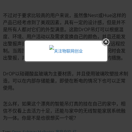
不过对于要求比较高的用户来说，虽然像Nest或Hue这样的
产品已经考虑到了美观因素，具有一定的设计感，但是并不
是所有人都对它们的外型满意。这款DrOP吊灯可以根据温
度、环境、用户活动以及需求变换自己的颜色，并且还能发
出警报声音和提醒。同时，还能通过专用的App进行远程控
制。当周围出现烟雾、明火或陌生入侵者等紧急情况时会发
出警报，并且自身变成红色，提醒用户目采取对应的措施。
DrOP以硅硼酸盐玻璃为主要材质，并且使用玻璃吹塑技术制
造，可以在内部存储能量，即使在断电的情况下也可以正常
使用。
怎么样，如果这个漂亮的智能吊灯真的挂在自己的家中，相
信不仅看上去活力十足，还能与家中的无线智能家居系统融
为一体。你是不是也很想买一个呢？
Tags:
Drop
,
Subinay Malhotra
,
家庭自控
,
灯