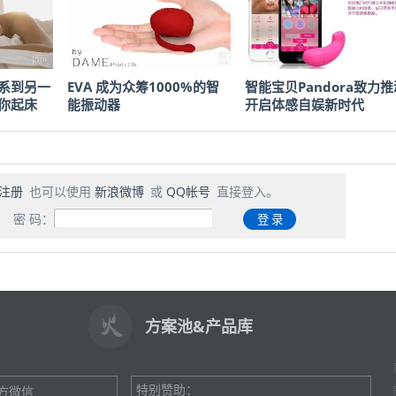
联系到另一
EVA 成为众筹1000%的智
智能宝贝Pandora致力推
喊你起床
能振动器
开启体感自娱新时代
注册
也可以使用
新浪微博
或
QQ帐号
直接登入。
密 码：
方案池&产品库
特别赞助：
方微信