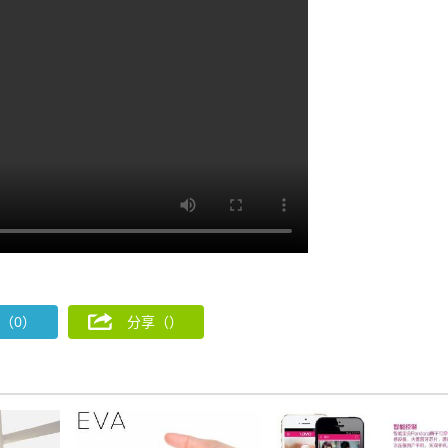
（0）
分享（
）