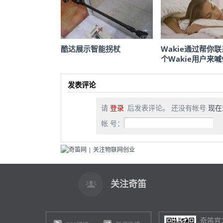
酷达展示智能拐杖
Wakie通过帮你
个Wakie用户来
发表评论
请
登录
后发表评论。 还没有帐号
现在
帐 号：
关注奇笛
奇笛官