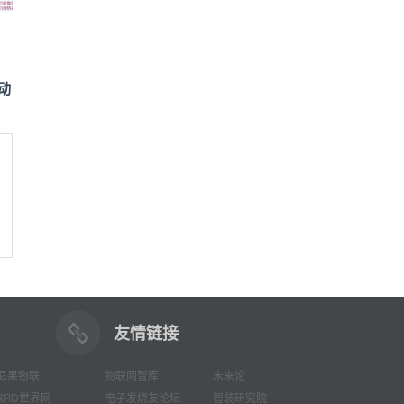
动
友情链接
尼果物联
物联网智库
未来论
RFID世界网
电子发烧友论坛
智装研究院