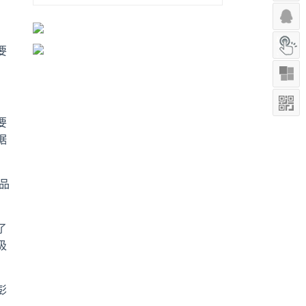
，
要
要
据
品
了
吸
彭