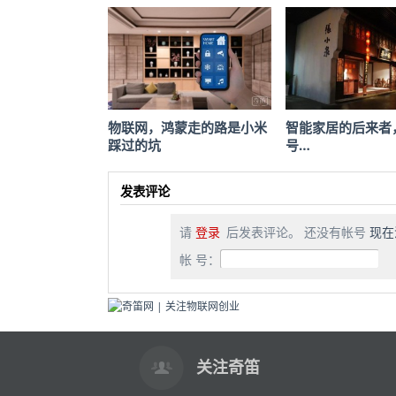
物联网，鸿蒙走的路是小米
智能家居的后来者
踩过的坑
号…
发表评论
请
登录
后发表评论。 还没有帐号
现在
帐 号：
关注奇笛