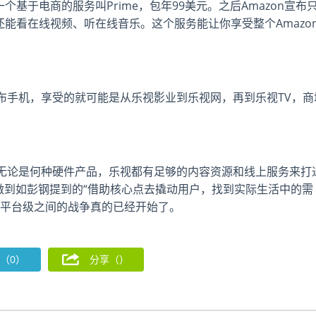
个基于电商的服务叫Prime，包年99美元。之后Amazon宣布
还能看在线视频、听在线音乐。这个服务能让你享受整个Amazo
布手机，享受的就可能是从乐视影业到乐视网，再到乐视TV，商
无论是何种硬件产品，乐视都有足够的内容资源和线上服务来打
做到如彭钢提到的“借助核心点去撬动用户，找到实际生活中的需
件平台级之间的战争真的已经开始了。
（0）
分享（
）