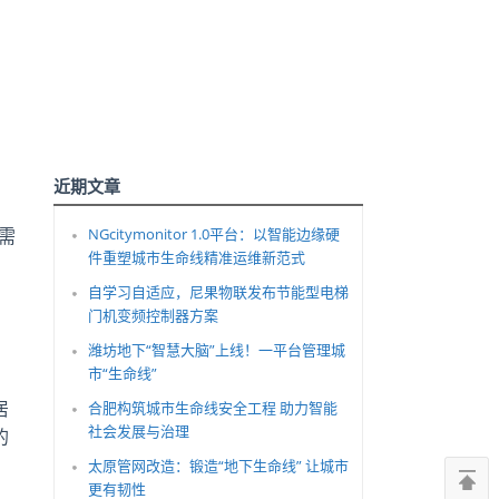
近期文章
需
NGcitymonitor 1.0平台：以智能边缘硬
件重塑城市生命线精准运维新范式
自学习自适应，尼果物联发布节能型电梯
门机变频控制器方案
潍坊地下“智慧大脑”上线！一平台管理城
为
市“生命线”
居
合肥构筑城市生命线安全工程 助力智能
社会发展与治理
的
太原管网改造：锻造“地下生命线” 让城市
更有韧性