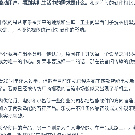
撬动用户，看到实际生活中的需求是什么。
和现阶段的硬件相比
中装的是从家乐福买来的蔬菜和生鲜、卫生间里西门子洗衣机里
单来讲，，不要忽视传统行业对硬件的影响。
答让我有些出乎意料。他认为，原因在于其实每一个设备之间只
成为唯一的中心。如果非要选择一个的话，那在设备间传输的数
。
2014年还未过半，但截至目前乐视已经发布了四款智能电视新
了。看似已经被传统厂商攥稳的音箱市场貌似又出现了新机会，
内像亿觅、电蟒和小智等一些创业公司都把智能硬件的方向瞄准
加入了两款适配的音箱产品。乐视并不准备依靠音效或是外观来
来实现突破。
设备使用的产品，另一个则是为个人准备的。在产品思路上，。