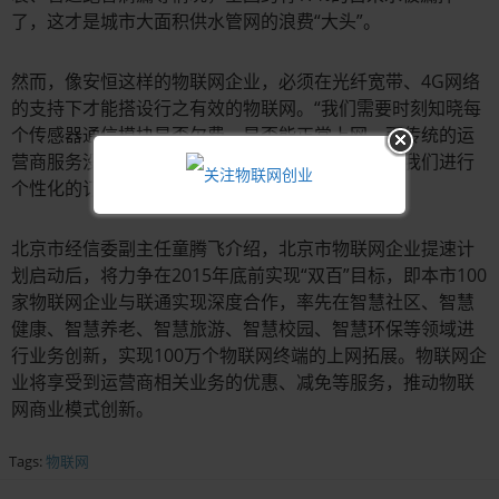
了，这才是城市大面积供水管网的浪费“大头”。
然而，像安恒这样的物联网企业，必须在光纤宽带、4G网络
的支持下才能搭设行之有效的物联网。“我们需要时刻知晓每
个传感器通信模块是否欠费、是否能正常上网，而传统的运
营商服务没法做到，需要运营商从服务、计费上为我们进行
个性化的订制。”王志军说。
北京市经信委副主任童腾飞介绍，北京市物联网企业提速计
划启动后，将力争在2015年底前实现“双百”目标，即本市100
家物联网企业与联通实现深度合作，率先在智慧社区、智慧
健康、智慧养老、智慧旅游、智慧校园、智慧环保等领域进
行业务创新，实现100万个物联网终端的上网拓展。物联网企
业将享受到运营商相关业务的优惠、减免等服务，推动物联
网商业模式创新。
Tags:
物联网