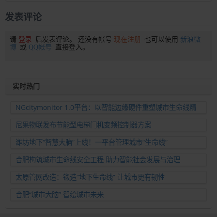
发表评论
请
登录
后发表评论。 还没有帐号
现在注册
也可以使用
新浪微
博
或
QQ帐号
直接登入。
实时热门
NGcitymonitor 1.0平台：以智能边缘硬件重塑城市生命线精
准运维新范式
尼果物联发布节能型电梯门机变频控制器方案
潍坊地下“智慧大脑”上线！一平台管理城市“生命线”
合肥构筑城市生命线安全工程 助力智能社会发展与治理
太原管网改造：锻造“地下生命线” 让城市更有韧性
合肥“城市大脑” 智绘城市未来