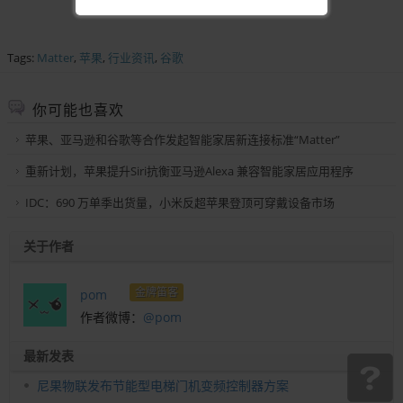
Tags:
Matter
,
苹果
,
行业资讯
,
谷歌
你可能也喜欢
苹果、亚马逊和谷歌等合作发起智能家居新连接标准“Matter”
重新计划，苹果提升Siri抗衡亚马逊Alexa 兼容智能家居应用程序
IDC：690 万单季出货量，小米反超苹果登顶可穿戴设备市场
关于作者
金牌笛客
pom
作者微博：
@pom
最新发表
尼果物联发布节能型电梯门机变频控制器方案