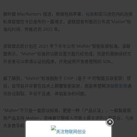
据外媒 MacRumors 报道，根据包括苹果、
谷歌
和亚马逊在内的连接
标准联盟在今日发布的一篇博文，该联盟宣布推迟公布其“Matter”标
准的时间，将推迟到 2022 年。
该联盟此前计划在 2021 年下半年公布“Matter”智能家居标准。该联
盟表示，“Matter”标准的功能设置方面已经完成，但是仍需继续研究
开发者可以申请认证的程序，并完成供开发者使用的 SDK。
据了解到，“Matter”标准脱胎于 CHIP（基于 IP 的智能互联家居）项
目，该项目并非要在技术上颠覆智能家居，而是希望解决
智能家居
通
讯协议割裂、平台不互通、体验复杂的问题。
“Matter”不只是一套协议标准，更是一种「产品认证」，一款智能家
居产品支持 Matter，意味着它能接入市面上最主流的三家平台，与绝
大多数手机、
智能音箱
进行互联。