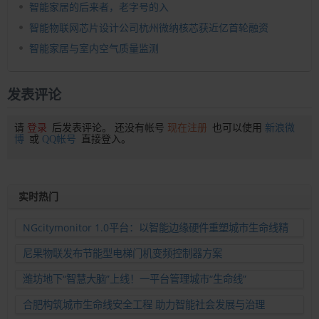
智能家居的后来者，老字号的入
智能物联网芯片设计公司杭州微纳核芯获近亿首轮融资
智能家居与室内空气质量监测
发表评论
请
登录
后发表评论。 还没有帐号
现在注册
也可以使用
新浪微
博
或
QQ帐号
直接登入。
实时热门
NGcitymonitor 1.0平台：以智能边缘硬件重塑城市生命线精
准运维新范式
尼果物联发布节能型电梯门机变频控制器方案
潍坊地下“智慧大脑”上线！一平台管理城市“生命线”
合肥构筑城市生命线安全工程 助力智能社会发展与治理