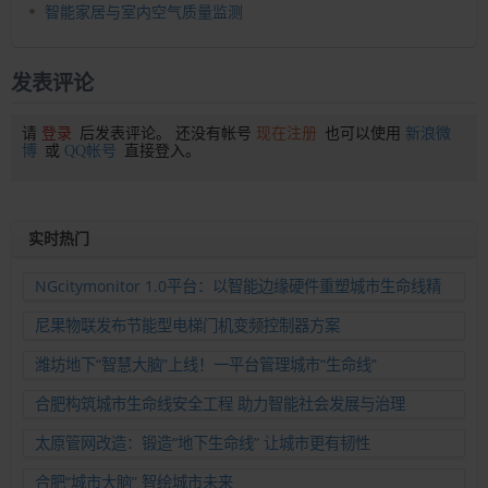
智能家居与室内空气质量监测
发表评论
请
登录
后发表评论。 还没有帐号
现在注册
也可以使用
新浪微
博
或
QQ帐号
直接登入。
实时热门
NGcitymonitor 1.0平台：以智能边缘硬件重塑城市生命线精
准运维新范式
尼果物联发布节能型电梯门机变频控制器方案
潍坊地下“智慧大脑”上线！一平台管理城市“生命线”
合肥构筑城市生命线安全工程 助力智能社会发展与治理
太原管网改造：锻造“地下生命线” 让城市更有韧性
合肥“城市大脑” 智绘城市未来