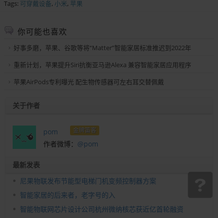
Tags:
可穿戴设备
,
小米
,
苹果
你可能也喜欢
好事多磨，苹果、谷歌等将“Matter”智能家居标准推迟到2022年
重新计划，苹果提升Siri抗衡亚马逊Alexa 兼容智能家居应用程序
苹果AirPods专利曝光 配生物传感器可左右耳交替佩戴
关于作者
金牌笛客
pom
作者微博：
@pom
最新发表
尼果物联发布节能型电梯门机变频控制器方案
智能家居的后来者，老字号的入
智能物联网芯片设计公司杭州微纳核芯获近亿首轮融资