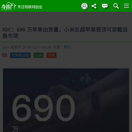
IDC：690 万单季出货量，小米反超苹果登顶可穿戴设
备市场
pom
发布于 2018/12/10-06:38 分类：
界内
可穿戴设备
小米
苹果