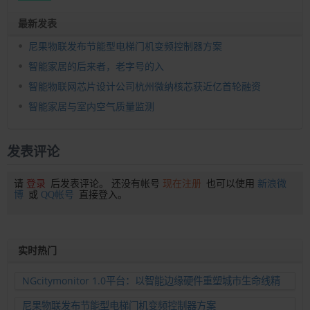
最新发表
尼果物联发布节能型电梯门机变频控制器方案
智能家居的后来者，老字号的入
智能物联网芯片设计公司杭州微纳核芯获近亿首轮融资
智能家居与室内空气质量监测
发表评论
请
登录
后发表评论。 还没有帐号
现在注册
也可以使用
新浪微
博
或
QQ帐号
直接登入。
实时热门
NGcitymonitor 1.0平台：以智能边缘硬件重塑城市生命线精
准运维新范式
尼果物联发布节能型电梯门机变频控制器方案