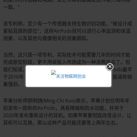
一致。”
该专利称，至少有一个传感器支持生物识别功能，“被设计成
紧贴耳屏的部位”，这样AirPods就可以进行心率监测和体温
测量，以及其他与健康相关的测量跟踪。
当然，这只是一项专利，实际技术可能需要几年的时间才能
完成原型阶段，更不用说投入市场成为一种消费产品了。但
我们知道，苹果正在努力开发下一代AirPods。AirPods最早
于2016年12月发布，两年来一直没有升级，尽管有报道称销
量强劲。
苹果分析师郭明錤(Ming-Chi Kuo)表示，苹果计划在明年年
初发布一款新的AirPods，具有降噪和防水功能，并将于
2020年发布重新设计的耳机。如果苹果要彻底改变设计，让
耳机可以互换，那么这种产品可能还要等上两年左右。