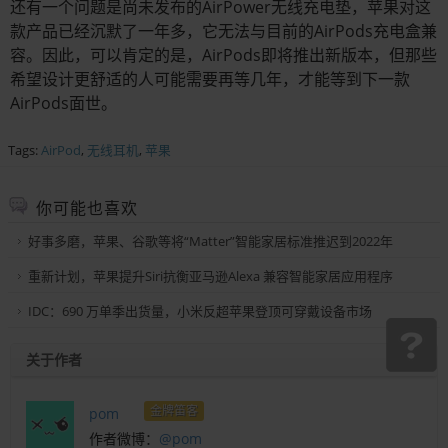
还有一个问题是尚未发布的AirPower无线充电垫，苹果对这
款产品已经沉默了一年多，它无法与目前的AirPods充电盒兼
容。因此，可以肯定的是，AirPods即将推出新版本，但那些
希望设计更舒适的人可能需要再等几年，才能等到下一款
AirPods面世。
Tags:
AirPod
,
无线耳机
,
苹果
你可能也喜欢
好事多磨，苹果、谷歌等将“Matter”智能家居标准推迟到2022年
重新计划，苹果提升Siri抗衡亚马逊Alexa 兼容智能家居应用程序
IDC：690 万单季出货量，小米反超苹果登顶可穿戴设备市场
关于作者
金牌笛客
pom
作者微博：
@pom