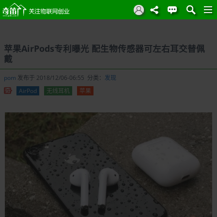
苹果AirPods专利曝光 配生物传感器可左右耳交替佩
戴
pom
发布于 2018/12/06-06:55 分类：
发现
AirPod
无线耳机
苹果