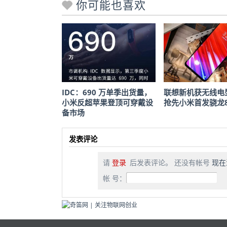
你可能也喜欢
IDC：690 万单季出货量，
联想新机获无线电
小米反超苹果登顶可穿戴设
抢先小米首发骁龙8
备市场
发表评论
请
登录
后发表评论。 还没有帐号
现在
帐 号：