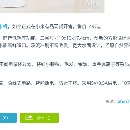
水机
，如今正式在小米有品现货开售，售价149元。
音低耗等功能。三围尺寸19x19x17.4cm，创新的方形循环
水质新鲜适口。溪流冲刷不留毛发，宽大水面设计，还原自然界
时不间断循环过滤，将细小颗粒、毛发、余氯、重金属离子等杂质
隐藏式电路、智能断电、防止干烧。采用5V/0.5A供电，10
来源：
腾讯科
（0）
分享（
）