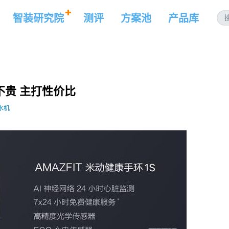
智装研究院
测评
方案池
产品库
不贵 主打性价比
水机