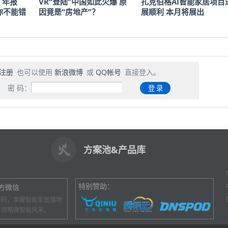
 年报
VR“登陆”中国如此火爆 原
扎克伯格AI智能家居项目
点你不能错
因竟是“房地产”？
展顺利 本月将展出
注册
也可以使用
新浪微博
或
QQ帐号
直接登入。
密 码：
方案池&产品库
特别赞助：
方微信
维码，掌握智能家居落地
，领略微智能风采。