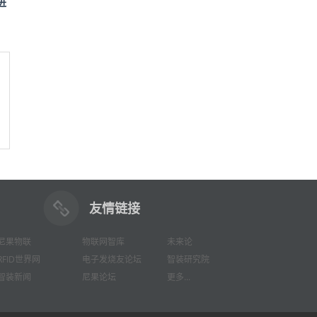
进
友情链接
尼果物联
物联网智库
未来论
RFID世界网
电子发烧友论坛
智装研究院
智装新闻
尼果论坛
更多...