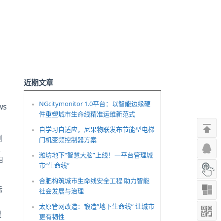
近期文章
NGcitymonitor 1.0平台：以智能边缘硬
ws
件重塑城市生命线精准运维新范式
自学习自适应，尼果物联发布节能型电梯
例
门机变频控制器方案
家
潍坊地下“智慧大脑”上线！一平台管理城
相
市“生命线”
合肥构筑城市生命线安全工程 助力智能
标
社会发展与治理
太原管网改造：锻造“地下生命线” 让城市
很
更有韧性