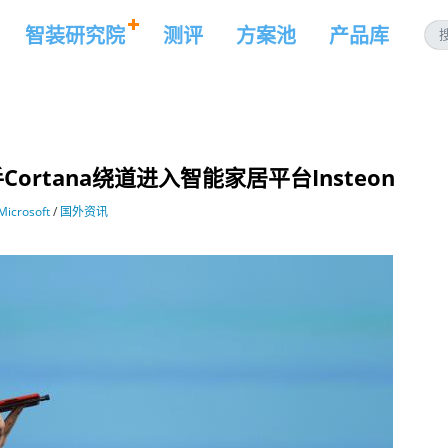
智装研究院
测评
方案池
产品库
rtana绕道进入智能家居平台Insteon
Microsoft
/
国外资讯