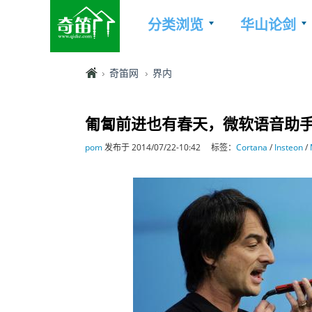
分类浏览
华山论剑
奇笛网
界内
匍匐前进也有春天，微软语音助手Co
pom
发布于 2014/07/22-10:42
标签：
Cortana
/
Insteon
/