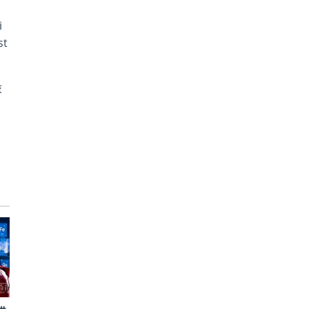
i
t
设