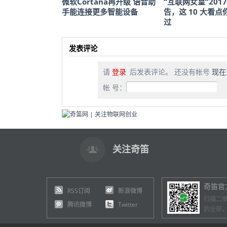
微软Cortana再升级 语音助
“互联网女皇”2017
手能连接更多智能设备
告，这 10 大看
过
发表评论
请
登录
后发表评论。 还没有帐号
现在
帐 号：
关注奇笛
奇笛官
RSS订阅
新浪微博
扫描二
腾讯微博
Twitter
的全部