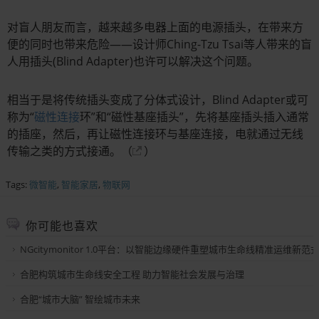
对盲人朋友而言，越来越多电器上面的电源插头，在带来方
便的同时也带来危险——设计师Ching-Tzu Tsai等人带来的盲
人用插头(Blind Adapter)也许可以解决这个问题。
相当于是将传统插头变成了分体式设计，Blind Adapter或可
称为“
磁性连接
环”和“磁性基座插头”，先将基座插头插入通常
的插座，然后，再让磁性连接环与基座连接，电就通过无线
传输之类的方式接通。（
）
Tags:
微智能
,
智能家居
,
物联网
你可能也喜欢
NGcitymonitor 1.0平台：以智能边缘硬件重塑城市生命线精准运维新范
合肥构筑城市生命线安全工程 助力智能社会发展与治理
合肥“城市大脑” 智绘城市未来