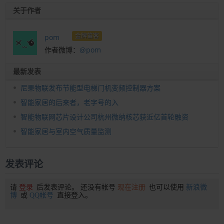
关于作者
金牌笛客
pom
作者微博：
@pom
最新发表
尼果物联发布节能型电梯门机变频控制器方案
智能家居的后来者，老字号的入
智能物联网芯片设计公司杭州微纳核芯获近亿首轮融资
智能家居与室内空气质量监测
发表评论
请
登录
后发表评论。 还没有帐号
现在注册
也可以使用
新浪微
博
或
QQ帐号
直接登入。