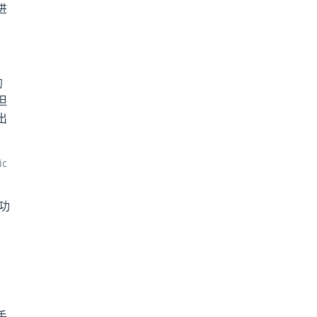
进
的
但
出
ic
功
智
手