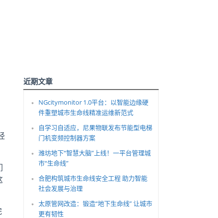
近期文章
NGcitymonitor 1.0平台：以智能边缘硬
件重塑城市生命线精准运维新范式
自学习自适应，尼果物联发布节能型电梯
经
门机变频控制器方案
潍坊地下“智慧大脑”上线！一平台管理城
市“生命线”
们
合肥构筑城市生命线安全工程 助力智能
这
社会发展与治理
太原管网改造：锻造“地下生命线” 让城市
完
更有韧性