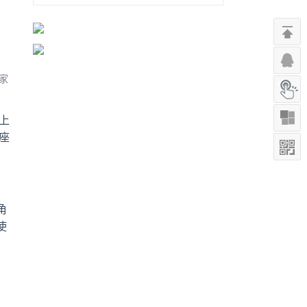
家
上
座
角
使
，