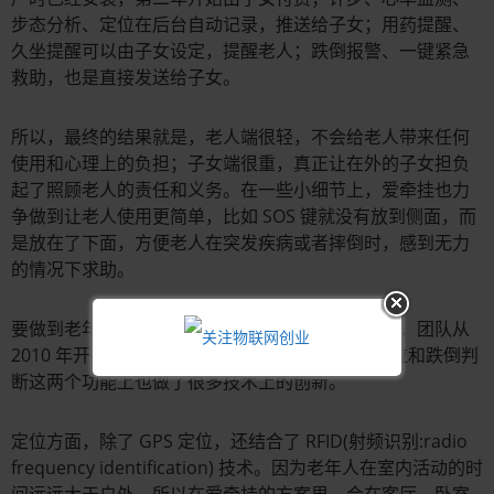
步态分析、定位在后台自动记录，推送给子女；用药提醒、
久坐提醒可以由子女设定，提醒老人；跌倒报警、一键紧急
救助，也是直接发送给子女。
所以，最终的结果就是，老人端很轻，不会给老人带来任何
使用和心理上的负担；子女端很重，真正让在外的子女担负
起了照顾老人的责任和义务。在一些小细节上，爱牵挂也力
争做到让老人使用更简单，比如 SOS 键就没有放到侧面，而
是放在了下面，方便老人在突发疾病或者摔倒时，感到无力
的情况下求助。
要做到老年人简单易用，仅仅在概念上创新也不够，团队从
2010 年开始做老年人市场的产品，这款手表在定位和跌倒判
断这两个功能上也做了很多技术上的创新。
定位方面，除了 GPS 定位，还结合了 RFID(射频识别:radio
frequency identification) 技术。因为老年人在室内活动的时
间远远大于户外，所以在爱牵挂的方案里，会在客厅、卧室