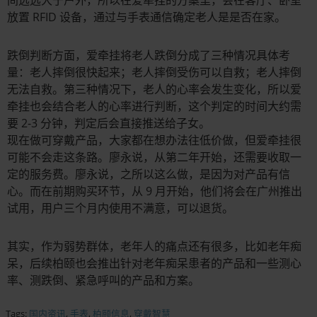
放置 RFID 设备，通过与手表通信确定老人是是否在家。
跌倒判断方面，爱牵挂将老人跌倒分成了三种情况具体考
量：老人摔倒很快起来；老人摔倒受伤可以自救；老人摔倒
无法自救。第三种情况下，老人的心率会发生变化，所以爱
牵挂也会结合老人的心率进行判断，这个判定的时间大约需
要 2-3 分钟，判定后会直接推送给子女。
现在做可穿戴产品，大家都在想办法往低价做，但爱牵挂很
可能不会走这条路。廖永说，从第二年开始，还需要收取一
定的服务费。廖永说，之所以这么做，是因为对产品有信
心。而在前期购买环节，从 9 月开始，他们将会在广州推出
试用，用户三个月内使用不满意，可以退货。
其实，作为弱势群体，老年人的痛点还有很多，比如老年痴
呆，后续柏颐也会推出针对老年痴呆患者的产品和一些测心
率、测跌倒、紧急呼叫的产品和方案。
Tags:
国内资讯
,
手表
,
柏颐信息
,
穿戴智慧