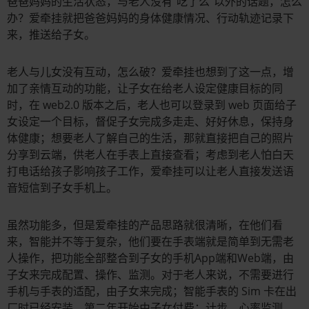
爸爸妈妈的生活状态，与老人没有“吃了么”以外的话题，怎么
办？爱牵挂就把爸爸妈妈的身体健康情况、行动轨迹记录下
来，推送给子女。
老人与儿女没有互动，怎么破？爱牵挂也想到了这一点，增
加了亲情互动的功能，让子女在给老人设定健康目标的同
时，在 web2.0 版本之后，老人也可以登录到 web 页面给子
女设定一个目标，督促子女完成多走走、好好休息，保持身
体健康；想要老人了解自己的生活，那就直接把自己的照片
分享到云端，供老人在手表上直接查看；考虑到老人怕白天
打电话给孩子影响孩子工作，爱牵挂可以让老人直接发送语
音短信到子女手机上。
虽然功能多，但是爱牵挂的产品思路就很清晰，在他们看
来，智能并不等于复杂，他们要在手表端就是简单到无需老
人操作，把功能全部整合到子女的手机App端和Web端，由
子女来完成配置、操作、监测。对于老人来说，不需要进行
手机与手表的适配，由子女来完成；智能手表的 Sim 卡在出
厂时已经安装，第二年开始由子女付费；计步、心率监测、