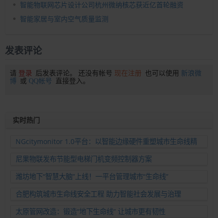
智能物联网芯片设计公司杭州微纳核芯获近亿首轮融资
智能家居与室内空气质量监测
发表评论
请
登录
后发表评论。 还没有帐号
现在注册
也可以使用
新浪微
博
或
QQ帐号
直接登入。
实时热门
NGcitymonitor 1.0平台：以智能边缘硬件重塑城市生命线精
准运维新范式
尼果物联发布节能型电梯门机变频控制器方案
潍坊地下“智慧大脑”上线！一平台管理城市“生命线”
合肥构筑城市生命线安全工程 助力智能社会发展与治理
太原管网改造：锻造“地下生命线” 让城市更有韧性