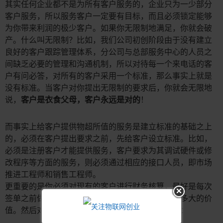
其实任何企业都不是为所有客户服务的，企业只为一少部分
客户服务，所以服务客户一定要有目标，而且必须锁定能够
为你带来利润的极少客户。如果你无限制地满足，你就会破
产。什么叫无限制？比如，我们公司初创阶段由于没有建立
良好的客户跟踪管理体系，分公司与总部服务中心的人员之
间缺乏必要的管理和沟通机制，所以对待每一个来电话的客
户有问必答，对所有的客户采用一个标准，那么事实上就是
没有标准。当客户对你提出无限制的要求后，你就会无限地
说，
客户是衣食父母，客户永远是对的
！
而事实上给客户提供物超所值的服务是建立标准的基础之上
的，必须在客户提出要求之前，先给客户设立标准。比如，
必须是注册客户才能提供服务，客户要求为其调试硬件或修
改程序等方面的服务，则必须通过相应的接口人员，即市场
推进工程师和销售工程师。
更重要的是你必须对现有的客户进行财务核算，最好是每次
签单之前做好核算，必须了解这个对公司能够带来多大的价
值。然后对客户进行分类管理，比如，将客户分为：