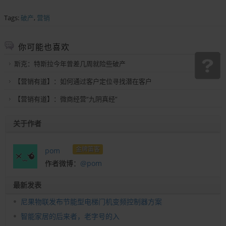
Tags:
破产
,
营销
你可能也喜欢
斯克：特斯拉今年曾差几周就险些破产
【营销有道】：如何通过客户定位寻找潜在客户
【营销有道】：微商经营“九阴真经”
关于作者
金牌笛客
pom
作者微博：
@pom
最新发表
尼果物联发布节能型电梯门机变频控制器方案
智能家居的后来者，老字号的入