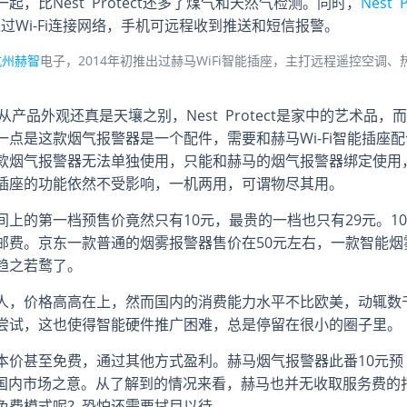
，比Nest Protect还多了煤气和天然气检测。同时，
Nest 
Wi-Fi连接网络，手机可远程收到推送和短信报警。
杭州赫智
电子，2014年初推出过赫马WiFi智能插座，主打远程遥控空调、
，从产品外观还真是天壤之别，Nest Protect是家中的艺术品，而
点是这款烟气报警器是一个配件，需要和赫马Wi-Fi智能插座配
款烟气报警器无法单独使用，只能和赫马的烟气报警器绑定使用
插座的功能依然不受影响，一机两用，可谓物尽其用。
上的第一档预售价竟然只有10元，最贵的一档也只有29元。10
邮费。京东一款普通的烟雾报警器售价在50元左右，一款智能烟
趋之若鹜了。
人，价格高高在上，然而国内的消费能力水平不比欧美，动辄数
尝试，这也使得智能硬件推广困难，总是停留在很小的圈子里。
本价甚至免费，通过其他方式盈利。赫马烟气报警器此番10元预
t，开拓国内市场之意。从了解到的情况来看，赫马也并无收取服务费的
免费模式呢？恐怕还需要拭目以待。