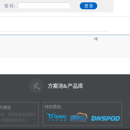
密 码：
1楼
方案池&产品库
特别赞助：
方微信
维码，掌握智能家居落地
，领略微智能风采。