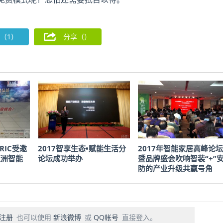
（1）
分享（
）
RIC受邀
2017智享生态•赋能生活分
2017年智能家居高峰论坛
亚洲智能
论坛成功举办
暨品牌盛会吹响智装“+”
防的产业升级共赢号角
注册
也可以使用
新浪微博
或
QQ帐号
直接登入。