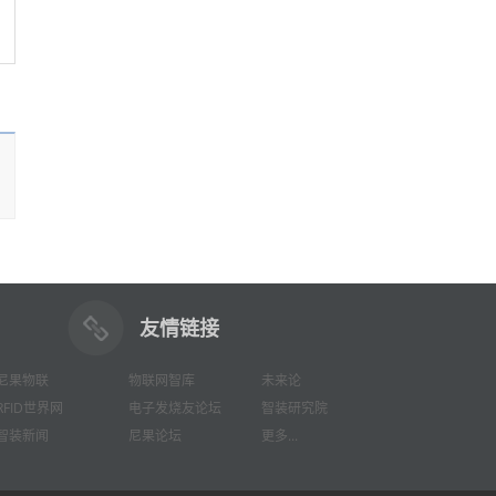
友情链接
尼果物联
物联网智库
未来论
RFID世界网
电子发烧友论坛
智装研究院
智装新闻
尼果论坛
更多...