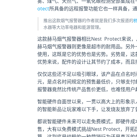
雾、煤气、天然气、一氧化碳检测全部集成在一起
otect
所具备的远程报警功能它也一样具备，通过
推出这款烟气报警器的作者就是我们多次报道的
水器等大功率电器和能源管理。
这款赫马烟气报警器相比Nest Protect来说
赫马烟气报警器则更像是超市的耐用品。另外一
使用，这既是它的优势也是劣势。劣势是，这
优势来说，配件的设计让其节约了成本，而且
仅仅这些还不足以吸引眼球，该产品在点名时间
元，是点名时间规定的预售最低价，只够支付
报警器竟然比传统产品售价更低，也难怪用户
智能硬件自面世以来，一贯以高大上的形象示
的智能新品让玩家难以下手，让发烧友放弃了
都说智能硬件未来可以走免费模式，即硬件成
售，大有以免费模式挑战Nest Protec
算。这到底是纯粹的一种营销行为还是真正的