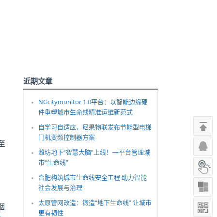
近期文章
NGcitymonitor 1.0平台：以智能边缘硬
件重塑城市生命线精准运维新范式
自学习自适应，尼果物联发布节能型电梯
门机变频控制器方案
至
潍坊地下“智慧大脑”上线！一平台管理城
市“生命线”
，
合肥构筑城市生命线安全工程 助力智能
社会发展与治理
太原管网改造：锻造“地下生命线” 让城市
烟
更有韧性