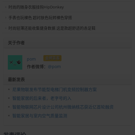
时尚的随身衣服挂钩HipDonkey
手表也玩裸色 超衬肤色玩转裸色穿搭
时尚轻薄还能收集健身数据 这是款超舒适的赤足鞋
关于作者
金牌笛客
pom
作者微博：
@pom
最新发表
尼果物联发布节能型电梯门机变频控制器方案
智能家居的后来者，老字号的入
智能物联网芯片设计公司杭州微纳核芯获近亿首轮融资
智能家居与室内空气质量监测