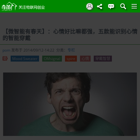
【微智能有春天】：心情好比嘛都强，五款能识别心情
的智能穿戴
pom
发布于 2014/09/12-14:22 分类：
专栏
Mood Sweater
OMsignal
spire
心情
穿戴智慧