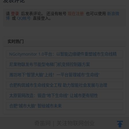
发表评论
请
登录
后发表评论。 还没有帐号
现在注册
也可以使用
新浪微
博
或
QQ帐号
直接登入。
实时热门
NGcitymonitor 1.0平台：以智能边缘硬件重塑城市生命线精
准运维新范式
尼果物联发布节能型电梯门机变频控制器方案
潍坊地下“智慧大脑”上线！一平台管理城市“生命线”
合肥构筑城市生命线安全工程 助力智能社会发展与治理
太原管网改造：锻造“地下生命线” 让城市更有韧性
合肥“城市大脑” 智绘城市未来
奇笛网 | 关注物联网创业