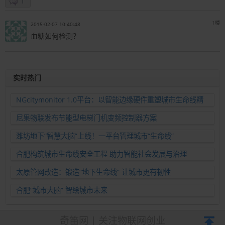
1
1楼
2015-02-07 10:40:48
血糖如何检测？
实时热门
NGcitymonitor 1.0平台：以智能边缘硬件重塑城市生命线精
准运维新范式
尼果物联发布节能型电梯门机变频控制器方案
潍坊地下“智慧大脑”上线！一平台管理城市“生命线”
合肥构筑城市生命线安全工程 助力智能社会发展与治理
太原管网改造：锻造“地下生命线” 让城市更有韧性
合肥“城市大脑” 智绘城市未来
奇笛网 | 关注物联网创业