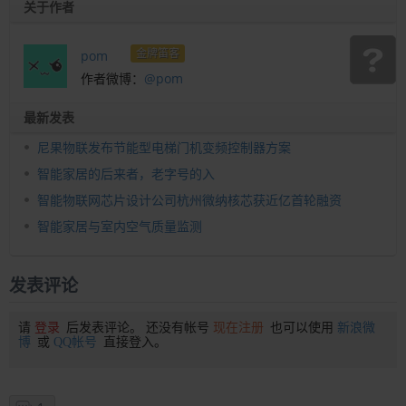
关于作者
金牌笛客
pom
作者微博：
@pom
最新发表
尼果物联发布节能型电梯门机变频控制器方案
智能家居的后来者，老字号的入
智能物联网芯片设计公司杭州微纳核芯获近亿首轮融资
智能家居与室内空气质量监测
发表评论
请
登录
后发表评论。 还没有帐号
现在注册
也可以使用
新浪微
博
或
QQ帐号
直接登入。