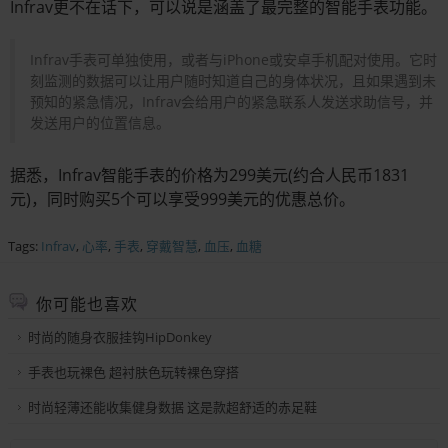
Infrav更不在话下，可以说是涵盖了最完整的智能手表功能。
Infrav手表可单独使用，或者与iPhone或安卓手机配对使用。它时
刻监测的数据可以让用户随时知道自己的身体状况，且如果遇到未
预知的紧急情况，Infrav会给用户的紧急联系人发送求助信号，并
发送用户的位置信息。
据悉，Infrav智能手表的价格为299美元(约合人民币1831
元)，同时购买5个可以享受999美元的优惠总价。
Tags:
Infrav
,
心率
,
手表
,
穿戴智慧
,
血压
,
血糖
你可能也喜欢
时尚的随身衣服挂钩HipDonkey
手表也玩裸色 超衬肤色玩转裸色穿搭
时尚轻薄还能收集健身数据 这是款超舒适的赤足鞋