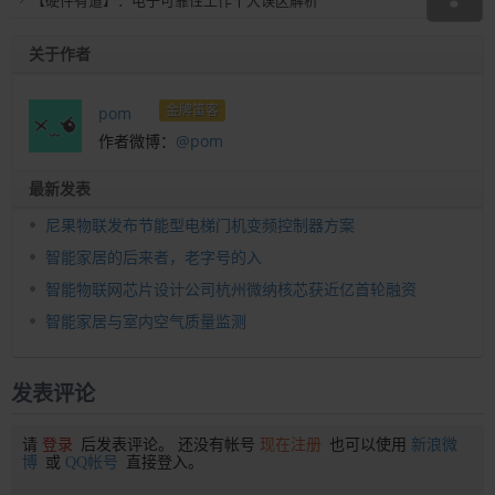
【硬件有道】：电子可靠性工作十大误区解析
关于作者
金牌笛客
pom
作者微博：
@pom
最新发表
尼果物联发布节能型电梯门机变频控制器方案
智能家居的后来者，老字号的入
智能物联网芯片设计公司杭州微纳核芯获近亿首轮融资
智能家居与室内空气质量监测
发表评论
请
登录
后发表评论。 还没有帐号
现在注册
也可以使用
新浪微
博
或
QQ帐号
直接登入。