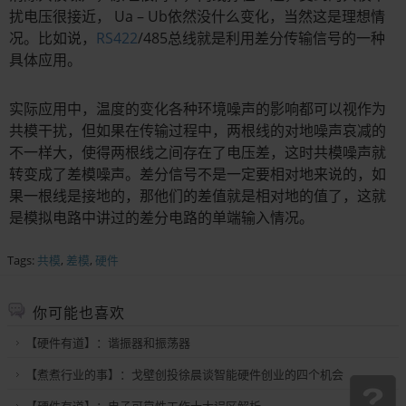
扰电压很接近， Ua – Ub依然没什么变化，当然这是理想情
况。比如说，
RS422
/485总线就是利用差分传输信号的一种
具体应用。
实际应用中，温度的变化各种环境噪声的影响都可以视作为
共模干扰，但如果在传输过程中，两根线的对地噪声哀减的
不一样大，使得两根线之间存在了电压差，这时共模噪声就
转变成了差模噪声。差分信号不是一定要相对地来说的，如
果一根线是接地的，那他们的差值就是相对地的值了，这就
是模拟电路中讲过的差分电路的单端输入情况。
Tags:
共模
,
差模
,
硬件
你可能也喜欢
【硬件有道】：谐振器和振荡器
【煮煮行业的事】：戈壁创投徐晨谈智能硬件创业的四个机会