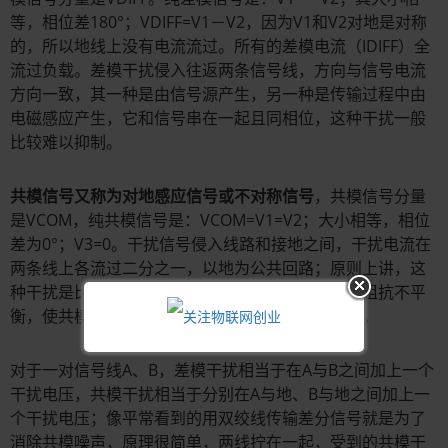
等，相位差180°；VDIFF=V1－V2，因为V1和V2对地是对称
的，所以地线上没有电流流过。所有的差模电流（IDIFF）全
流过负载。差模干扰侵入往返两条信号线，方向与信号电流
方向一致，其一种是由信号源产生，另一种是传输过程中由
电磁感应产生，它和信号串在一起且同相位，这种干扰一般
比较难以抑制。
共模信号又称为对地感应信号或不对称信号
，共模信号分量
是VCOM，纯共模信号是：VCOM=V1=V2；大小相等，相位
差为0°；V3=0。干扰信号侵入线路和接地之间，干扰电流在
两条线上各流过二分之一，以地为公共回路；原则上讲，这
种干扰是比较容易消除的。在实际电路中由于线路阻抗不平
衡，使共模信号干扰会转化为不易消除的串扰干扰。
对于一对信号线A、B，差模干扰相当于在A与B之间加上一个
干扰电压，共模干扰相当于分别在A与地、B与地之间加上一
个干扰电压；像平常看到的用双绞线传输差分信号就是为了
消除共模噪声，原理很简单，两线拧在一起，受到的共模干