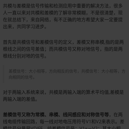
共模与差模是信号传输和检测应用中重要的解决方法，很多
人一直以来对共模和差模的了解非常模糊，不是很清楚，现
在就总结下，来自网络，有不正确的地方希望大家一定要提
出来，共同学习进步。
首先是共模信号和差模信号的定义，差模又称串模,指的是两
根线之间的信号差值；而共模信号又称对地信号，指的是两
根线分别对地的信号。
差模信号：大小相等，方向相反的信号，共模信号：大小相等，方
向相同的信号。
对于两输入系统来说，共模是两输入端的算术平均值,差模是
两输入端的差值。
差模信号又称为常模、串模、线间感应和对称信号等
，在两
线电缆传输回路，每一线对地电压用符号V1和V2来表示。差
模信号分量是VDIFF。纯差模信号是：V1=－V2；其大小相