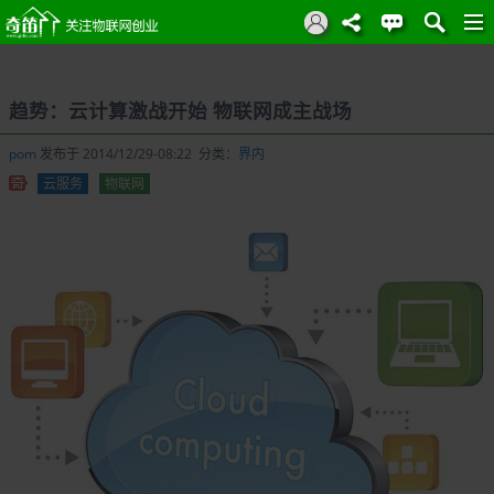
趋势：云计算激战开始 物联网成主战场
pom
发布于 2014/12/29-08:22 分类：
界内
云服务
物联网