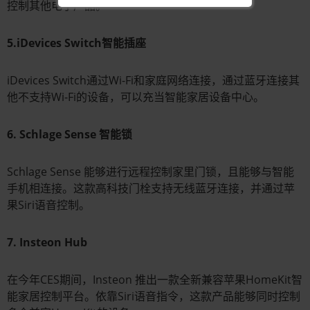
控制其他电子产品。
5.iDevices Switch智能插座
iDevices Switch通过Wi-Fi和家庭网络连接，通过蓝牙连接其
他不支持Wi-Fi的设备，可以充当智能家居设备中心。
6. Schlage Sense 智能锁
Schlage Sense 能够进行远程控制家里门锁，且能够与智能
手机相连接。这款高科技门栓支持无线蓝牙连接，并通过苹
果Siri语音控制。
7. Insteon Hub
在今年CES期间，Insteon 推出一款全新兼容苹果HomeKit智
能家居控制平台。依靠Siri语音指令，这款产品能够同时控制