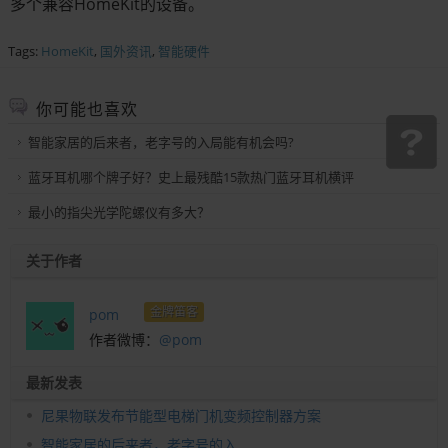
多个兼容HomeKit的设备。
Tags:
HomeKit
,
国外资讯
,
智能硬件
你可能也喜欢
智能家居的后来者，老字号的入局能有机会吗?
蓝牙耳机哪个牌子好？史上最残酷15款热门蓝牙耳机横评
最小的指尖光学陀螺仪有多大？
关于作者
金牌笛客
pom
作者微博：
@pom
最新发表
尼果物联发布节能型电梯门机变频控制器方案
智能家居的后来者，老字号的入