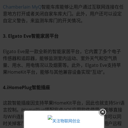
Chamberlain MyQ
智能车库能够让用户通过互联网连接在任
意地方打开或者关闭自家车库大门。此外，用户还可以设定
自定义警告，来监测车库门的开关情况。
3. Elgato Eve智能家居平台
Elgato Eve是一款全新的智能家居平台，它内置了多个电子
传感器和追踪器，能够监测室内运动、室外天气和空气质
量、用水、用电情况以及烟雾等。此外，Elgato Eve支持苹
果HomeKit平台，能够与其他兼容设备实现“互动”。
4.iHomePlug智能插座
这款智能插座因支持苹果HomeKit平台，因此也就支持Siri语
言控制。iHomePlug搭配安卓/iOS应用软件使用，能够直接
与WiFi连接，可以让用户同时控制多个插座，比如你可以同
时关掉客厅内所有灯光。此外，这款设备还可以让用户远程