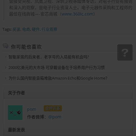
曾接受央视、凤凰卫视、深圳卫视等媒体专访，对电子行业有独到
和深入的观察，是电子行业资深人士。电子元器件采购和工程师的
最佳在线商城—-安芯商城（
www.360ic.com
）
Tags:
吴波
,
电商
,
硬件
,
行业观察
你可能也喜欢
智能家居的后来者，老字号的入局能有机会吗?
2000亿美元的大市场 可穿戴设备在于培养用户行为习惯
为什么国内智能音箱难敌Amazon Echo和Google Home？
关于作者
金牌笛客
pom
作者微博：
@pom
最新发表