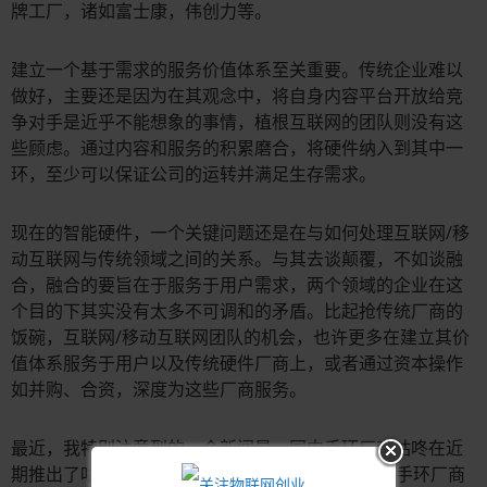
牌工厂，诸如富士康，伟创力等。
建立一个基于需求的服务价值体系至关重要。传统企业难以
做好，主要还是因为在其观念中，将自身内容平台开放给竞
争对手是近乎不能想象的事情，植根互联网的团队则没有这
些顾虑。通过内容和服务的积累磨合，将硬件纳入到其中一
环，至少可以保证公司的运转并满足生存需求。
现在的智能硬件，一个关键问题还是在与如何处理互联网/移
动互联网与传统领域之间的关系。与其去谈颠覆，不如谈融
合，融合的要旨在于服务于用户需求，两个领域的企业在这
个目的下其实没有太多不可调和的矛盾。比起抢传统厂商的
饭碗，互联网/移动互联网团队的机会，也许更多在建立其价
值体系服务于用户以及传统硬件厂商上，或者通过资本操作
如并购、合资，深度为这些厂商服务。
最近，我特别注意到的一个新闻是，国内手环厂商咕咚在近
期推出了咕咚ROM 1.0，并表示该ROM将适配更多手环厂商