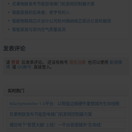
尼果物联发布节能型电梯门机变频控制器方案
智能家居的后来者，老字号的入
智能物联网芯片设计公司杭州微纳核芯获近亿首轮融资
智能家居与室内空气质量监测
发表评论
请
登录
后发表评论。 还没有帐号
现在注册
也可以使用
新浪微
博
或
QQ帐号
直接登入。
实时热门
NGcitymonitor 1.0平台：以智能边缘硬件重塑城市生命线精
准运维新范式
尼果物联发布节能型电梯门机变频控制器方案
潍坊地下“智慧大脑”上线！一平台管理城市“生命线”