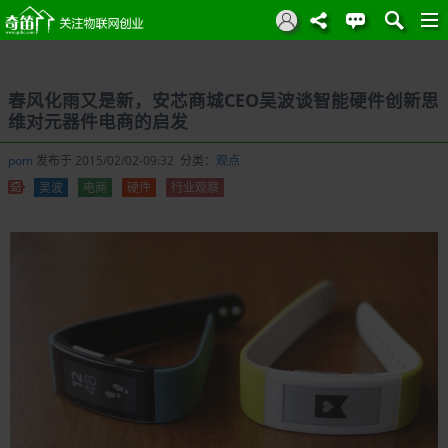
春风化雨又是新，安芯商城CEO吴波谈智能硬件创新思
维对元器件电商的启发
pom
发布于 2015/02/02-09:32 分类：
观点
吴波
电商
硬件
行业观察