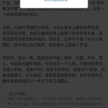
产品。咕咚团队称，未来将会把很大一部分精力投入到“手环
解决方案”上，即成为智能硬件的内容及服务提供方，这是一
个转换思维的好想法。
当然，元器件领域的分销商，大块头基本上都会安然无恙。
甚至很有可能，会成为最终的线上和线下的双优幸存者，这
就是硬件的壁垒和护城河。没办法，古罗马不是一天可以塌
陷的，除非他们自己放弃，但这基本上是痴人梦话。
突然间，惊天一想，既然谈到开放，兼容，共赢，共有，那
么，今后的元器件电商，可否成为一个公用，开放的免费供
应接入系统，或者ROM，或者安卓系统，或者APP?我想，如
果谁能放下，并且做成，或者愿意免费开放，也许会成为元
器件电商领域可以一统天下的江湖霸主。
【关于作者
】
吴波，安芯商城CEO。1999年进入电子行业，曾担任《半导体技
术》执行主编，华强北指数总监；现任半导体应用联盟副秘书长。