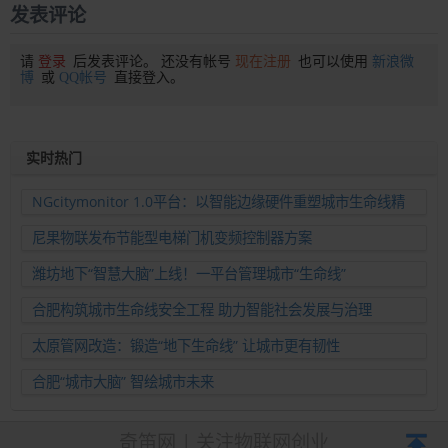
发表评论
请
登录
后发表评论。 还没有帐号
现在注册
也可以使用
新浪微
博
或
QQ帐号
直接登入。
实时热门
NGcitymonitor 1.0平台：以智能边缘硬件重塑城市生命线精
准运维新范式
尼果物联发布节能型电梯门机变频控制器方案
潍坊地下“智慧大脑”上线！一平台管理城市“生命线”
合肥构筑城市生命线安全工程 助力智能社会发展与治理
太原管网改造：锻造“地下生命线” 让城市更有韧性
合肥“城市大脑” 智绘城市未来
奇笛网 | 关注物联网创业