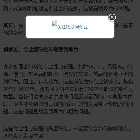
亿！她自动自发地投入百万元来进行雾霾调查，并借用互联
网方式影响和推动这个社会的进步，这就是领导力的体现。
其实，在一个企业中也是如此，每个人都有可能推动一些事
情的变化，这个过程一定会提升个人的领导力。
误解五、专业型职位不需要领导力
许多管理者的岗位专业性比较强，如财务、IT、风险等。的
确，他们日常主要和数据、流程打交道，需要的是专业上的
判断力。因此，有人认为，这些岗位做好专业就够了。其实
不然！2012年，我的团队研究过银行CFO这个职位的胜任力
模型。当我们请被访者讲述他们经历或看到的CFO典型事件
时，很多涉及到如何协调的问题，如何发挥专业影响力的问
题，这些问题显然是领导力的相关问题。
这些专业性比较强的高层职位，一定要学会如何影响他人，
才能真正发挥作用。