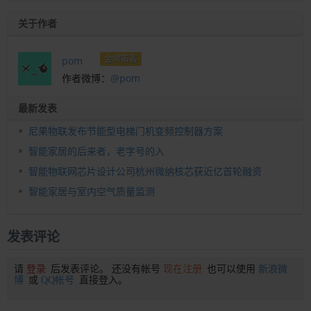
关于作者
金牌笛客
pom
作者微博：
@pom
最新发表
尼果物联发布节能型电梯门机变频控制器方案
智能家居的后来者，老字号的入
智能物联网芯片设计公司杭州微纳核芯获近亿首轮融资
智能家居与室内空气质量监测
发表评论
请
登录
后发表评论。 还没有帐号
现在注册
也可以使用
新浪微
博
或
QQ帐号
直接登入。