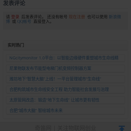
发表评论
请
登录
后发表评论。 还没有帐号
现在注册
也可以使用
新浪微
博
或
QQ帐号
直接登入。
实时热门
NGcitymonitor 1.0平台：以智能边缘硬件重塑城市生命线精
准运维新范式
尼果物联发布节能型电梯门机变频控制器方案
潍坊地下“智慧大脑”上线！一平台管理城市“生命线”
合肥构筑城市生命线安全工程 助力智能社会发展与治理
太原管网改造：锻造“地下生命线” 让城市更有韧性
合肥“城市大脑” 智绘城市未来
奇笛网 | 关注物联网创业