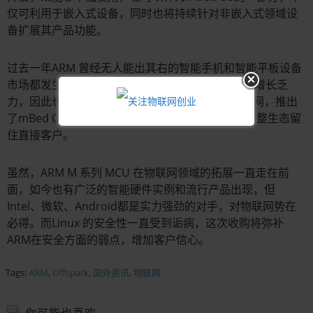
仅可利用于嵌入式设备，同时也将持续针对非嵌入式领域设
备扩展其产品功能。
过去一年ARM 曾经无人能出其右的智能手机和智能平板设备
市场都发生了不小的变化。ARM虽依然领先，但已增长乏
力，因此也在寻求转型，最近半年一直在布局物联网，推出
了mBed OS，想要更多的触及终端消费者，通过完整生态留
住直接客户。
虽然，ARM M 系列 MCU 在物联网领域的拓展一直走在前
面，如今也有广泛的智能硬件实例和流行产品出现，但
Intel、微软、Android都是实力强劲的对手，对物联网势在
必得。而Linux 的安全性一直受到诟病，这次收购将弥补
ARM在安全方面的弱点，增加客户信心。
Tags:
ARM
,
Offspark
,
国外资讯
,
物联网
你可能也喜欢