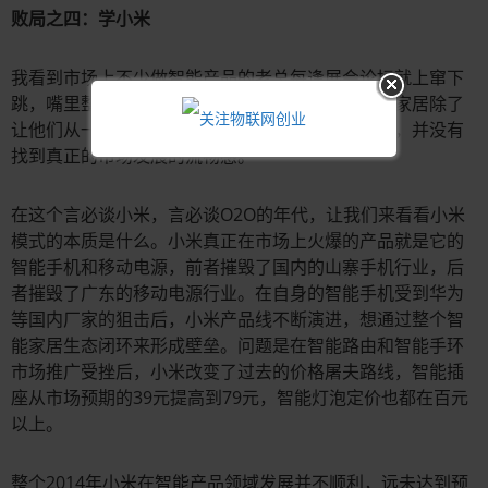
败局之四：学小米
我看到市场上不少做智能产品的老总每逢展会论坛就上窜下
跳，嘴里整天挂着互联网思维和用户体验。但智能家居除了
让他们从一个原本的产品经理堕落成了网络水军外，并没有
找到真正的市场发展的流畅感。
在这个言必谈小米，言必谈O2O的年代，让我们来看看小米
模式的本质是什么。小米真正在市场上火爆的产品就是它的
智能手机和移动电源，前者摧毁了国内的山寨手机行业，后
者摧毁了广东的移动电源行业。在自身的智能手机受到华为
等国内厂家的狙击后，小米产品线不断演进，想通过整个智
能家居生态闭环来形成壁垒。问题是在智能路由和智能手环
市场推广受挫后，小米改变了过去的价格屠夫路线，智能插
座从市场预期的39元提高到79元，智能灯泡定价也都在百元
以上。
整个2014年小米在智能产品领域发展并不顺利，远未达到预