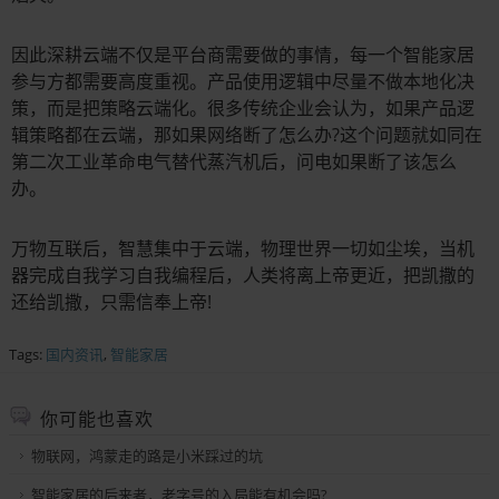
因此深耕云端不仅是平台商需要做的事情，每一个智能家居
参与方都需要高度重视。产品使用逻辑中尽量不做本地化决
策，而是把策略云端化。很多传统企业会认为，如果产品逻
辑策略都在云端，那如果网络断了怎么办?这个问题就如同在
第二次工业革命电气替代蒸汽机后，问电如果断了该怎么
办。
万物互联后，智慧集中于云端，物理世界一切如尘埃，当机
器完成自我学习自我编程后，人类将离上帝更近，把凯撒的
还给凯撒，只需信奉上帝!
Tags:
国内资讯
,
智能家居
你可能也喜欢
物联网，鸿蒙走的路是小米踩过的坑
智能家居的后来者，老字号的入局能有机会吗?