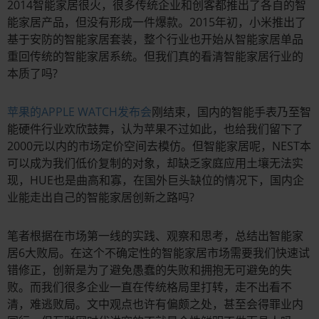
2014智能家居很火，很多传统企业和创客都推出了各自的智
能家居产品，但没有形成一件爆款。2015年初，小米推出了
基于安防的智能家居套装，整个行业也开始从智能家居单品
重回传统的智能家居系统。但我们真的看清智能家居行业的
本质了吗?
苹果的APPLE WATCH发布会
刚结束，国内的智能手表乃至智
能硬件行业欢欣鼓舞，认为苹果不过如此，也给我们留下了
2000元以内的市场定价空间去模仿。但智能家居呢，NEST本
可以成为我们低价复制的对象，却缺乏家庭应用土壤无法实
现，HUE也是曲高和寡，在国外巨头缺位的情况下，国内企
业能走出自己的智能家居创新之路吗?
笔者根据在市场第一线的实践、观察和思考，总结出智能家
居6大败局。在这个不确定性的智能家居市场需要我们快速试
错修正，创新是为了避免愚蠢的失败和拥抱无可避免的失
败。而我们很多企业一直在传统格局里打转，走不出看不
清，难逃败局。文中观点也许有偏颇之处，甚至会得罪业内