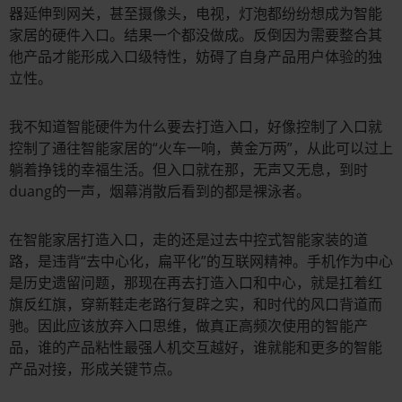
器延伸到网关，甚至摄像头，电视，灯泡都纷纷想成为智能
家居的硬件入口。结果一个都没做成。反倒因为需要整合其
他产品才能形成入口级特性，妨碍了自身产品用户体验的独
立性。
我不知道智能硬件为什么要去打造入口，好像控制了入口就
控制了通往智能家居的“火车一响，黄金万两”，从此可以过上
躺着挣钱的幸福生活。但入口就在那，无声又无息，到时
duang的一声，烟幕消散后看到的都是裸泳者。
在智能家居打造入口，走的还是过去中控式智能家装的道
路，是违背“去中心化，扁平化”的互联网精神。手机作为中心
是历史遗留问题，那现在再去打造入口和中心，就是扛着红
旗反红旗，穿新鞋走老路行复辟之实，和时代的风口背道而
驰。因此应该放弃入口思维，做真正高频次使用的智能产
品，谁的产品粘性最强人机交互越好，谁就能和更多的智能
产品对接，形成关键节点。