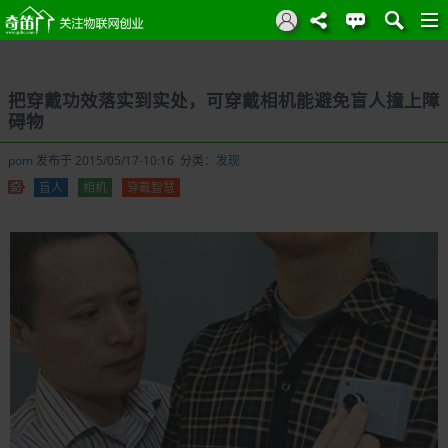
把穿戴功效落实到实处，可穿戴相机能避免盲人撞上障
碍物
pom
发布于 2015/05/17-10:16 分类：
发现
盲人
相机
穿戴智慧