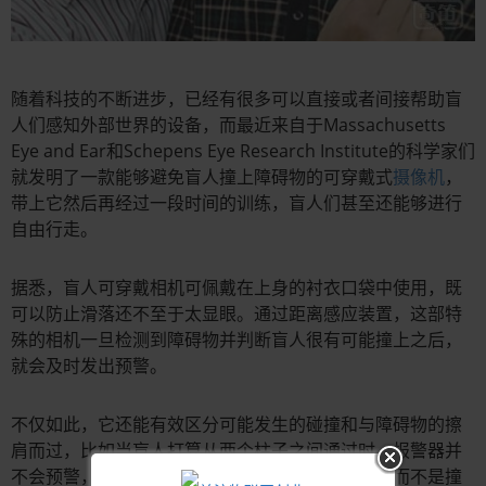
随着科技的不断进步，已经有很多可以直接或者间接帮助盲
人们感知外部世界的设备，而最近来自于Massachusetts
Eye and Ear和Schepens Eye Research Institute的科学家们
就发明了一款能够避免盲人撞上障碍物的可穿戴式
摄像机
，
带上它然后再经过一段时间的训练，盲人们甚至还能够进行
自由行走。
据悉，盲人可穿戴相机可佩戴在上身的衬衣口袋中使用，既
可以防止滑落还不至于太显眼。通过距离感应装置，这部特
殊的相机一旦检测到障碍物并判断盲人很有可能撞上之后，
就会及时发出预警。
不仅如此，它还能有效区分可能发生的碰撞和与障碍物的擦
肩而过，比如当盲人打算从两个柱子之间通过时，报警器并
不会预警，因为它预测盲人是要从障碍物之间穿过而不是撞