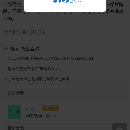
上障碍物。虽然这个盲人可穿戴相机计划目前还处在起步阶
段，但是测试表明它已经可以将盲人避让障碍物的概率提高
37%。
Tags:
盲人
,
相机
,
穿戴智慧
你可能也喜欢
Vuze XR双摄像头轻松从VR180无缝切换到360度捕捉
时尚的随身衣服挂钩HipDonkey
手表也玩裸色 超衬肤色玩转裸色穿搭
关于作者
金牌笛客
pom
作者微博：
@pom
最新发表