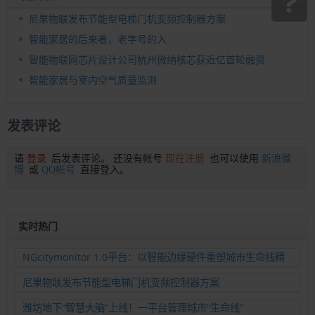
尼果物联发布节能型电梯门机变频控制器方案
智能家居的后来者，老字号的入
智能物联网芯片设计公司杭州微纳核芯获近亿首轮融资
智能家居与室内空气质量监测
发表评论
请
登录
后发表评论。 还没有帐号
现在注册
也可以使用
新浪微
博
或
QQ帐号
直接登入。
实时热门
NGcitymonitor 1.0平台：以智能边缘硬件重塑城市生命线精
准运维新范式
尼果物联发布节能型电梯门机变频控制器方案
潍坊地下“智慧大脑”上线！一平台管理城市“生命线”