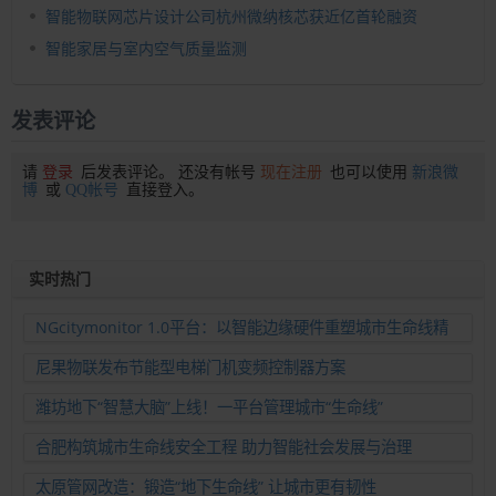
智能物联网芯片设计公司杭州微纳核芯获近亿首轮融资
智能家居与室内空气质量监测
发表评论
请
登录
后发表评论。 还没有帐号
现在注册
也可以使用
新浪微
博
或
QQ帐号
直接登入。
实时热门
NGcitymonitor 1.0平台：以智能边缘硬件重塑城市生命线精
准运维新范式
尼果物联发布节能型电梯门机变频控制器方案
潍坊地下“智慧大脑”上线！一平台管理城市“生命线”
合肥构筑城市生命线安全工程 助力智能社会发展与治理
太原管网改造：锻造“地下生命线” 让城市更有韧性