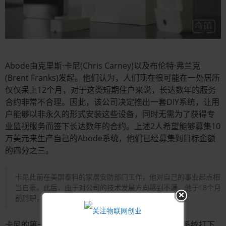
Abode由克里斯·卡尼(Chris Carney)以及布伦特·弗兰克
(Brent Franks)发起。他们认为，人们现在很可能在一处居所
仅仅呆上12个月，对于这类短期住户来说，长达数年的服务
合约非常不合理。因此，该公司决定推出一套DIY系统，让用
户能够以非永久的形式安装这些设备，同时无需为了获得专
业监视服务而签下长达数年的合约。上述2人希望能够募集10
万美元来生产自己的Abode系统，他们已经募集到目标金额
的四分之三。
卡尼此前在美国泰科的家居安防部门工作，他对自己的事业起点相
当自豪。此后，由于对公司的技术发展方向感到不满，他于18个月
前辞职，之后便创办了现在的Abode。
卡尼的第一步便是为采取全新方式实现的家居安防系统打下