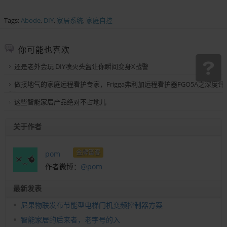
Tags:
Abode
,
DIY
,
家居系统
,
家庭自控
你可能也喜欢
还是老外会玩 DIY喷火头盔让你瞬间变身X战警
做接地气的家庭远程看护专家，Frigga弗利加远程看护器FGO5A之深度评
测
这些智能家居产品绝对不占地儿
关于作者
金牌笛客
pom
作者微博：
@pom
最新发表
尼果物联发布节能型电梯门机变频控制器方案
智能家居的后来者，老字号的入