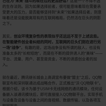
己在为“未来”战斗的现在过的更加舒适？
这是一个不得不选
的生存法则。因为如果选择前者，很可能意味着现在需要承
受更大的压力，是否能够坚持到“未来”?如果选择后者，则意
味着还是没能脱离现有的互联网格局，仍然活在巨头的阴影
之下。
其实，
创业环境复杂性的表现似乎还远远不至于上述这些。
在智能硬件创业者纠结的同时，互联网的巨头们则在进行另
一场“战争”
，有趣的是，这场战争没有所谓的敌人，也没有
准备太多的“长枪短炮”，而是在不断的提供诱人的“美味”——
平台、流量、用户、甚至是资金，不断的诱惑创业者的加
入。
就在最近，腾讯继长城会上高调宣布要做“盟主”之后，QQ物
联宣布和深圳联通达成战略合作，正式推出“沃·QQ物联卡”。
根据介绍，该卡为基于USIM卡无线网络的通讯模块，任何设
备嵌入该通讯模块后，即可直接接入QQ物联平台，实现手机
与设备及设备与设备之间的音视频、数据传输，以及各项互
联网服务。