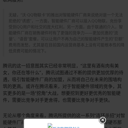
无疑，“沃·QQ物联卡”的推出对智能硬件厂商来说绝对是一个无法
拒绝的“诱惑”，一方面，智能硬件厂商可以接入QQ物联，充份享
受到QQ用户和社交的庞大红利，另一方面，由于联通的介入，智
能硬件厂商在销售硬件时有了更强的竞争力——更加优惠的“流
量”、“语音”套餐，可以让用户不再为自己的智能硬件产生的“巨额”
费用而发愁，尤其是在目前国内运营商基本上没有可能根本性的降
低资费可能的情况下。
腾讯的这一招意图其实已经非常明显，“这里有酒有肉有美
女，你还在等什么”，腾讯试图通过不断的提供更加优厚的待
遇，吸引智能硬件厂商的加盟，从而将自己在未来的围墙构
筑的更高。或许在腾讯看来，对于智能硬件领域的竞争，其
实更多的是一场“挖角”大战，想要挖到更好更优秀的智能硬
件，需要比竞争对手更舍得，也需要比竞争对手更快。
无论从哪个角度来看，腾讯所提供的这一系列“连环杀招”对智
能硬件厂商都是一本万利，但就像是生活永远不是掷硬币那