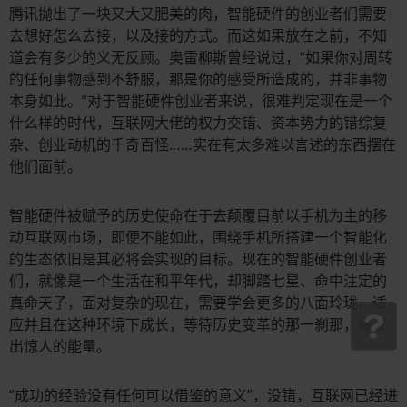
腾讯抛出了一块又大又肥美的肉，智能硬件的创业者们需要
去想好怎么去接，以及接的方式。而这如果放在之前，不知
道会有多少的义无反顾。奥雷柳斯曾经说过，“如果你对周转
的任何事物感到不舒服，那是你的感受所造成的，并非事物
本身如此。”对于智能硬件创业者来说，很难判定现在是一个
什么样的时代，互联网大佬的权力交错、资本势力的错综复
杂、创业动机的千奇百怪……实在有太多难以言述的东西摆在
他们面前。
智能硬件被赋予的历史使命在于去颠覆目前以手机为主的移
动互联网市场，即便不能如此，围绕手机所搭建一个智能化
的生态依旧是其必将会实现的目标。现在的智能硬件创业者
们，就像是一个生活在和平年代，却脚踏七星、命中注定的
真命天子，面对复杂的现在，需要学会更多的八面玲珑，适
应并且在这种环境下成长，等待历史变革的那一刹那，爆发
出惊人的能量。
“成功的经验没有任何可以借鉴的意义”，没错，互联网已经进