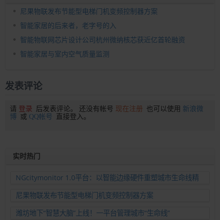
尼果物联发布节能型电梯门机变频控制器方案
智能家居的后来者，老字号的入
智能物联网芯片设计公司杭州微纳核芯获近亿首轮融资
智能家居与室内空气质量监测
发表评论
请
登录
后发表评论。 还没有帐号
现在注册
也可以使用
新浪微
博
或
QQ帐号
直接登入。
实时热门
NGcitymonitor 1.0平台：以智能边缘硬件重塑城市生命线精
准运维新范式
尼果物联发布节能型电梯门机变频控制器方案
潍坊地下“智慧大脑”上线！一平台管理城市“生命线”