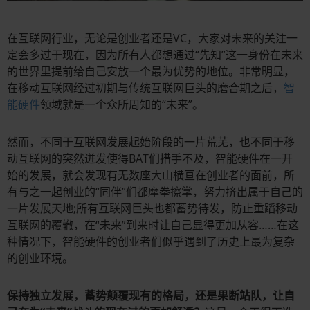
在互联网行业，无论是创业者还是VC，大家对未来的关注一
定会多过于现在，因为所有人都想通过“先知”这一身份在未来
的世界里提前给自己安放一个最为优势的地位。非常明显，
在移动互联网经过初期与传统互联网巨头的磨合期之后，
智
能硬件
领域就是一个众所周知的“未来”。
然而，不同于互联网发展起始阶段的一片荒芜，也不同于移
动互联网的突然迸发使得BAT们措手不及，智能硬件在一开
始的发展，就会发现有无数座大山横亘在创业者的面前，所
有与之一起创业的“同伴”们都摩拳擦掌，努力挤出属于自己的
一片发展天地;所有互联网巨头也都蓄势待发，防止重蹈移动
互联网的覆辙，在“未来”到来时让自己显得更加从容……在这
种情况下，智能硬件的创业者们似乎遇到了历史上最为复杂
的创业环境。
保持独立发展，蓄势颠覆现有的格局，还是果断站队，让自